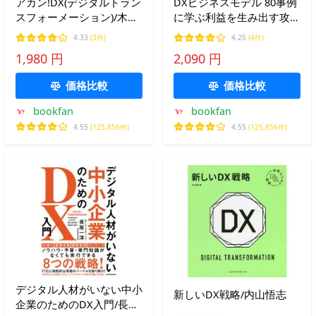
アカン!DX(デジタルトラン
DXビジネスモデル 80事例
スフォーメーション)/木村
に学ぶ利益を生み出す攻め
岳史
の戦略/小野塚征志
4.33
(3件)
4.25
(4件)
1,980 円
2,090 円
価格比較
価格比較
bookfan
bookfan
4.55
(125,856件)
4.55
(125,856件)
デジタル人材がいない中小
新しいDX戦略/内山悟志
企業のためのDX入門/長尾