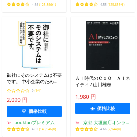
4.55
(125,856件)
4.55
(125,856件)
御社にそのシステムは不要
ＡＩ時代のＣｘＯ ＡＩネ
です。 中小企業のため
イティ / 山川雄志
の“失敗しない”IT戦略/四宮
0
(1件)
靖隆
1,980 円
2,090 円
価格比較
価格比較
bookfanプレミアム
京都 大垣書店オンライ
ン
4.62
(140,946件)
4.66
(2,944件)