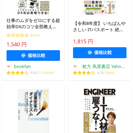
仕事のムダをゼロにする超
【令和8年度】 いちばんや
効率DXのコツ全部教えま
さしい ITパスポート 絶対
す。/内田光治
合格の教科書＋出る順問題
0
(1件)
1,815 円
集
1,540 円
価格比較
価格比較
bookfan
枚方 蔦屋書店 Yahoo!
店
4.55
(125,856件)
4.76
(389件)