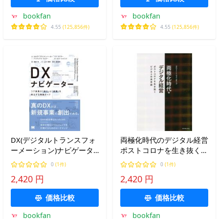
bookfan
bookfan
4.55
(125,856件)
4.55
(125,856件)
DX(デジタルトランスフォ
両極化時代のデジタル経営
ーメーション)ナビゲータ
ポストコロナを生き抜くビ
ー コア事業の「強化」と
ジネスの未来図/デロイト
0
(1件)
0
(1件)
「破壊」を両立する実践ガ
トーマツグループ
2,420 円
2,420 円
イド/ハナ・メイヤー
価格比較
価格比較
bookfan
bookfan