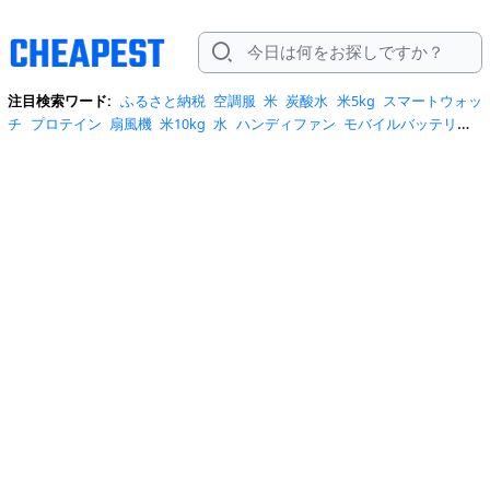
注目検索ワード:
ふるさと納税
空調服
米
炭酸水
米5kg
スマートウォッ
チ
プロテイン
扇風機
米10kg
水
ハンディファン
モバイルバッテリー
スマホケース
トイレットペーパー
スポットクーラー
サーキュレータ
ー
ビール
サンダル
クーラーボックス
お菓子
日傘
エアコン
tシャ
ツ
スーツケース
水 2リットル
クロックス
桃
ワンピース
ショルダーバ
ッグ
みず
iphone17 ケース
お中元
コーヒー
ポータブル電源
トートバ
ッグ
サンダル レディース
リュック
自転車
掃除機