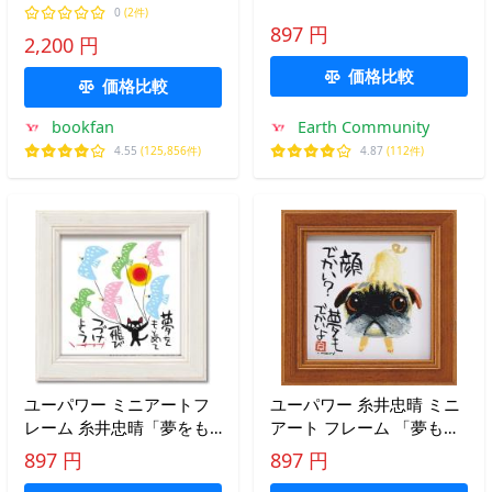
ク・プロセス・オートメー
ろか」 IT-00567
0
(2件)
ション)/清水理史/できるシ
897 円
w12×h12cm IT-00567
2,200 円
リーズ編集部
価格比較
価格比較
bookfan
Earth Community
4.55
(125,856件)
4.87
(112件)
ユーパワー ミニアートフ
ユーパワー 糸井忠晴 ミニ
レーム 糸井忠晴「夢をも
アート フレーム 「夢もで
とめて」 IT-00624
かいよ」 IT-00568
897 円
897 円
w12×h12cm IT-00568