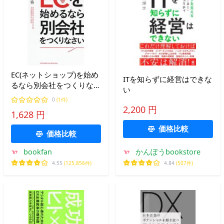
EC(ネットショップ)を始め
ITを知らずに経営はできな
るなら別会社をつくりなさ
い
い/岩井淳行
0
(1件)
2,200 円
1,628 円
価格比較
価格比較
bookfan
かんぽうbookstore
4.55
(125,856件)
4.84
(507件)