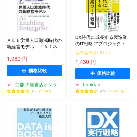
DX時代に成長する製造業
ＡＥＥ労働人口激減時代の
のIT戦略 ITプロジェクトを
新経営モデル 「ＡＩネイ
成功させるためのノウハ
ティブ経営」が導く企業生
0
(1件)
ウ/太田記生
1,980 円
存戦略 / Ｓｙｎｔｈｅｓｙ
1,430 円
株式会社／編著
価格比較
価格比較
京都 大垣書店オンライ
bookfan
ン
4.66
(2,944件)
4.55
(125,856件)