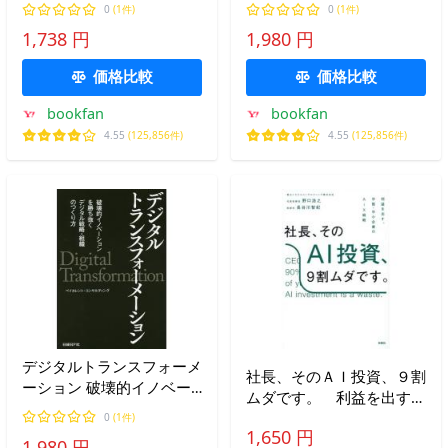
べき仕事」にシフトする考
喜/柳剛洋
0
(1件)
0
(1件)
え方と実践手順/大西亜希
1,738 円
1,980 円
価格比較
価格比較
bookfan
bookfan
4.55
(125,856件)
4.55
(125,856件)
デジタルトランスフォーメ
社長、そのＡＩ投資、９割
ーション 破壊的イノベー
ムダです。 利益を出す、
ションを勝ち抜くデジタル
中堅・中小企業のＡｉＸ戦
0
(1件)
戦略・組織のつくり方/ベ
1,650 円
略 / 野口浩之
1,980 円