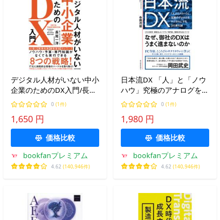
デジタル人材がいない中小
日本流DX 「人」と「ノウ
企業のためのDX入門/長尾
ハウ」究極のアナログをデ
一洋
ジタルにするDX進化論/各
0
(1件)
0
(1件)
務茂雄
1,650 円
1,980 円
価格比較
価格比較
bookfanプレミアム
bookfanプレミアム
4.62
(140,946件)
4.62
(140,946件)