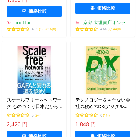
イカレント・コンサルティ
ング
価格比較
価格比較
bookfan
京都 大垣書店オンライ
ン
4.55
(125,856件)
4.66
(2,944件)
スケールフリーネットワー
テクノロジーをもたない会
ク ものづくり日本だから
社の攻めのDX(デジタルト
できるDX/島田太郎/尾原和
ランスフォーメーション)/
0
(2件)
0
(1件)
啓
内山悟志
2,420 円
1,848 円
価格比較
価格比較