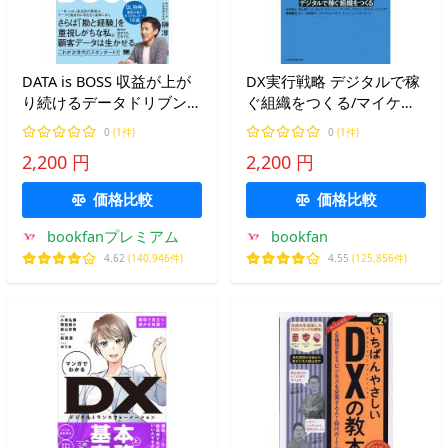
DATA is BOSS 収益が上が
DX実行戦略 デジタルで稼
り続けるデータドリブン経
ぐ組織をつくる/マイケ
営入門/榊淳
ル・ウェイド/ジェイム
0
(1件)
0
(1件)
ズ・マコーレー/アンデ
2,200 円
2,200 円
ィ・ノロニャ
価格比較
価格比較
bookfanプレミアム
bookfan
4.62
(140,946件)
4.55
(125,856件)