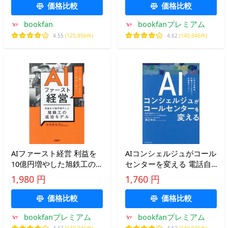
クスト息吹プロジェクト
価格比較
価格比較
bookfan
bookfanプレミアム
4.55
(125,856件)
4.62
(140,946件)
AIファースト経営 利益を
AIコンシェルジュがコール
10億円増やした旭鉄工の
センターを変える 電話自
成功モデル/木村哲也
動案内システム「ボイスボ
1,980 円
1,760 円
ット」による事業変革 人
手不足解消、大幅コストダ
価格比較
価格比較
ウン、応答率アップ!
bookfanプレミアム
bookfanプレミアム