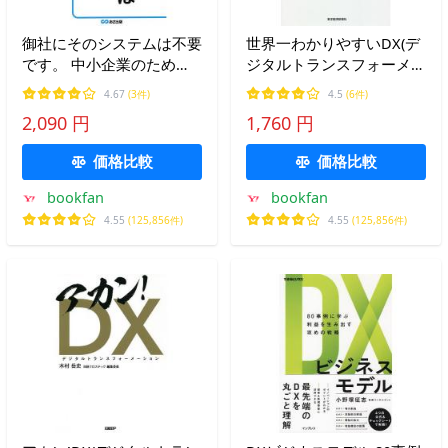
御社にそのシステムは不要
世界一わかりやすいDX(デ
です。 中小企業のため
ジタルトランスフォーメー
の“失敗しない”IT戦略/四宮
ション)入門 GAFAな働き方
4.67
(3件)
4.5
(6件)
靖隆
を普通の日本の会社でやっ
2,090 円
1,760 円
てみた。/各務茂雄
価格比較
価格比較
bookfan
bookfan
4.55
(125,856件)
4.55
(125,856件)