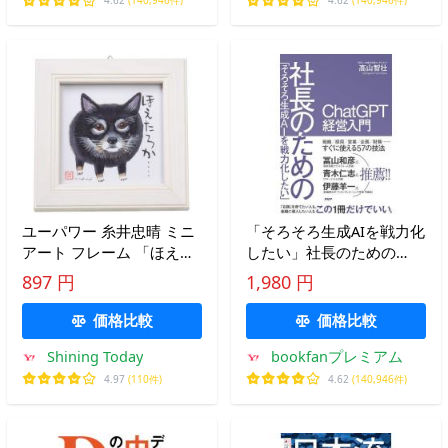
4.62
(140,946件)
4.62
(140,946件)
ユーパワー 糸井忠晴 ミニ
「そろそろ生成AIを戦力化
アート フレーム 「ほえた
したい」社長のための
ろか」 IT-00567
ChatGPT経営入門/高山智
897 円
1,980 円
w12×h12cm IT-00567
壮
価格比較
価格比較
Shining Today
bookfanプレミアム
4.97
(110件)
4.62
(140,946件)