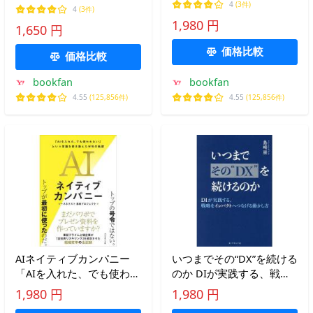
一洋
4
(3件)
4
(3件)
1,980 円
1,650 円
価格比較
価格比較
bookfan
bookfan
4.55
(125,856件)
4.55
(125,856件)
AIネイティブカンパニー
いつまでその“DX”を続ける
「AIを入れた、でも使われ
のか DIが実践する、戦略
ない」という常識を書き換
をインパクトへつなげる動
1,980 円
1,980 円
えた半年の軌跡/ソースネ
かし方/島崎崇