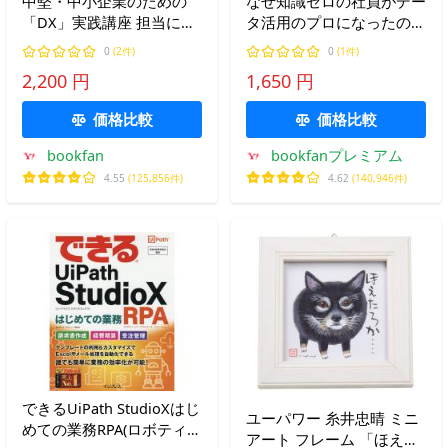
中堅・中小企業のための
なぜ知識ゼロの社員がデー
「DX」実践講座 担当にな
タ活用のプロになったの
ったら知っておきたい/船
か? 現場を変えるデジタル
0
(2件)
0
(1件)
井総合研究所デジタルイノ
人材育成術/柳瀬隆志/酒井
2,200 円
1,650 円
ベーションラボ
真弓
価格比較
価格比較
bookfan
bookfanプレミアム
4.55
(125,856件)
4.62
(140,946件)
できるUiPath StudioXはじ
ユーパワー 糸井忠晴 ミニ
めての業務RPA(ロボティッ
アート フレーム 「ほえた