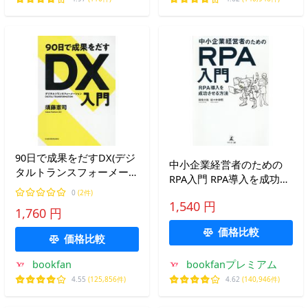
90日で成果をだすDX(デジ
中小企業経営者のための
タルトランスフォーメーシ
RPA入門 RPA導入を成功さ
ョン)入門/須藤憲司
せる方法/田牧大祐/佐々木
0
(2件)
1,540 円
伸明
1,760 円
価格比較
価格比較
bookfan
bookfanプレミアム
4.55
(125,856件)
4.62
(140,946件)