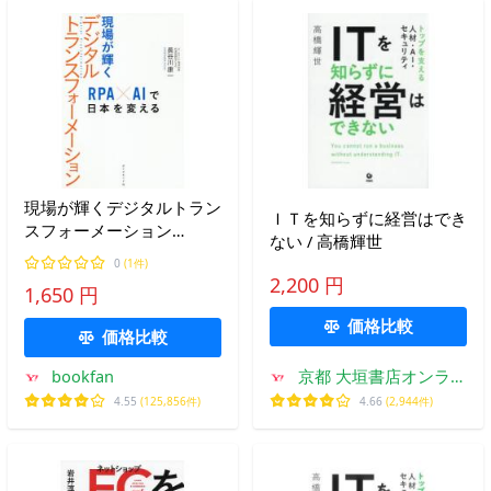
現場が輝くデジタルトラン
ＩＴを知らずに経営はでき
スフォーメーション
ない / 高橋輝世
RPA×AIで日本を変える/長
0
(1件)
谷川康一
2,200 円
1,650 円
価格比較
価格比較
bookfan
京都 大垣書店オンライ
ン
4.55
(125,856件)
4.66
(2,944件)