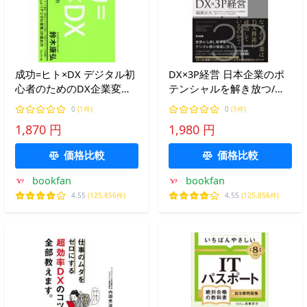
成功=ヒト×DX デジタル初
DX×3P経営 日本企業のポ
心者のためのDX企業変革
テンシャルを解き放つ/福
の教科書/鈴木康弘
原正大
0
(1件)
0
(1件)
1,870 円
1,980 円
価格比較
価格比較
bookfan
bookfan
4.55
(125,856件)
4.55
(125,856件)