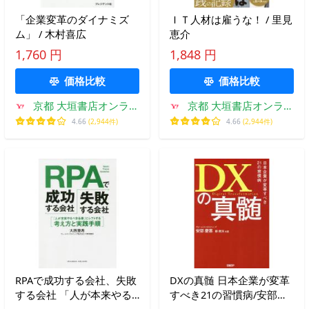
「企業変革のダイナミズ
ＩＴ人材は雇うな！ / 里見
ム」 / 木村喜広
恵介
1,760 円
1,848 円
価格比較
価格比較
京都 大垣書店オンライ
京都 大垣書店オンライ
ン
ン
4.66
(2,944件)
4.66
(2,944件)
RPAで成功する会社、失敗
DXの真髄 日本企業が変革
する会社 「人が本来やる
すべき21の習慣病/安部慶