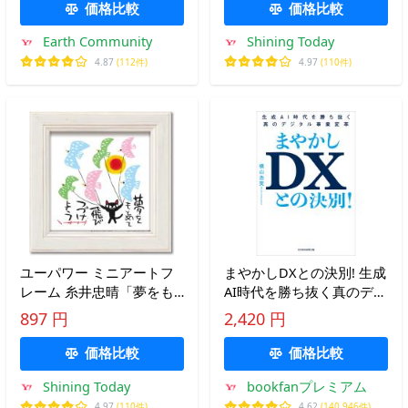
価格比較
価格比較
Earth Community
Shining Today
4.87
(112件)
4.97
(110件)
ユーパワー ミニアートフ
まやかしDXとの決別! 生成
レーム 糸井忠晴「夢をも
AI時代を勝ち抜く真のデジ
とめて」 IT-00624
タル事業変革/横山浩実
897 円
2,420 円
価格比較
価格比較
Shining Today
bookfanプレミアム
4.97
(110件)
4.62
(140,946件)