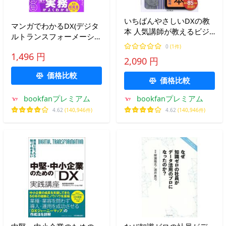
いちばんやさしいDXの教
マンガでわかるDX(デジタ
本 人気講師が教えるビジ
ルトランスフォーメーショ
ネスを変革するAI時代のIT
ン)/小峰弘雅/岡田陽介/柴
0
(1件)
戦略/亀田重幸/進藤圭
1,496 円
山吉報
2,090 円
価格比較
価格比較
bookfanプレミアム
bookfanプレミアム
4.62
(140,946件)
4.62
(140,946件)