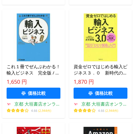
これ１冊でぜんぶわかる！
資金ゼロではじめる輸入ビ
輸入ビジネス 完全版 / 大
ジネス３．０ 新時代の稼
須賀 祐 著
ぎ方「ひとり貿易」入門 /
1,650 円
1,870 円
大竹秀明
価格比較
価格比較
京都 大垣書店オンライ
京都 大垣書店オンライ
ン
ン
4.66
(2,944件)
4.66
(2,944件)