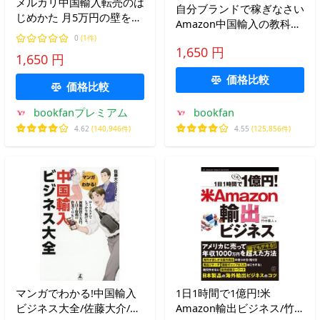
メルカリ中国輸入転売のは
自分ブランドで稼ぎなさい
じめかた 月5万円の壁を越
Amazon中国輸入の教科
える/瀬戸山エリカ
書/根宜正貴
0
(1件)
1,650 円
1,650 円
価格比較
価格比較
bookfanプレミアム
bookfan
4.62
(140,946件)
4.55
(125,856件)
マンガでわかる!中国輸入
1日1時間で1億円!米
ビジネス大全/佐藤大介/松
Amazon輸出ビジネス/竹