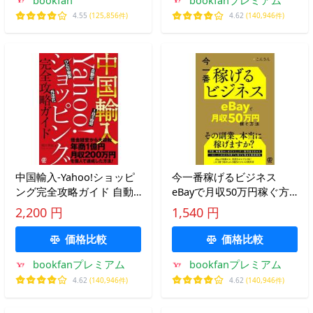
4.55
(125,856件)
4.62
(140,946件)
中国輸入-Yahoo!ショッピ
今一番稼げるビジネス
ング完全攻略ガイド 自動
eBayで月収50万円稼ぐ方
化 1日1時間 ひとり物販 外
法/こんさん
2,200 円
1,540 円
注化/奥田準祐
価格比較
価格比較
bookfanプレミアム
bookfanプレミアム
4.62
(140,946件)
4.62
(140,946件)