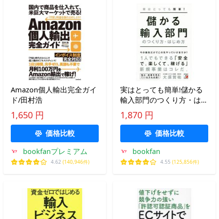
Amazon個人輸出完全ガイ
実はとっても簡単!儲かる
ド/田村浩
輸入部門のつくり方・はじ
め方/大須賀祐
1,650 円
1,870 円
価格比較
価格比較
bookfanプレミアム
bookfan
4.62
(140,946件)
4.55
(125,856件)