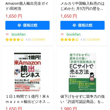
Amazon個人輸出完全ガイ
メルカリ中国輸入転売のは
ド/田村浩
じめかた 月5万円の壁を越
える/瀬戸山エリカ
1,650 円
1,650 円
価格比較
価格比較
bookfan
bookfan
4.55
(125,856件)
4.55
(125,856件)
１日１時間で１億円！米Ａ
値下げをせずに競争力の強
ｍａｚｏｎ輸出ビジネス /
い「許認可認証商品」を
竹中 重人 著
ECサイトで売る方法/堀雄
1,650 円
1,980 円