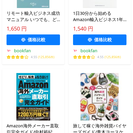
リモート輸入ビジネス成功
1日30分から始める
マニュアル いつでも、ど
Amazon輸入ビジネス1年
こでも、低コストで始めら
目の教科書/寺田正信
1,650 円
1,540 円
れる!/大須賀祐
価格比較
価格比較
bookfan
bookfan
4.55
(125,856件)
4.55
(125,856件)
Amazon海外メーカー直取
旅して稼ぐ海外雑貨バイヤ
引完全ガイド/中村裕紀
ーズガイド/青木ヨースケ