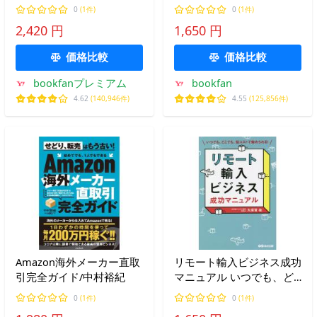
野実
中重人
0
(1件)
0
(1件)
2,420 円
1,650 円
価格比較
価格比較
bookfanプレミアム
bookfan
4.62
(140,946件)
4.55
(125,856件)
Amazon海外メーカー直取
リモート輸入ビジネス成功
引完全ガイド/中村裕紀
マニュアル いつでも、ど
こでも、低コストで始めら
0
(1件)
0
(1件)
れる!/大須賀祐