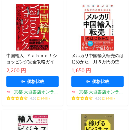
中国輸入−Ｙａｈｏｏ！シ
メルカリ中国輸入転売のは
ョッピング完全攻略ガイ
じめかた 月５万円の壁を
ド 自動化 １日１時間
越える / 瀬戸山エリカ
2,200 円
1,650 円
ひとり物販 外注化 / 奥田
準祐
価格比較
価格比較
京都 大垣書店オンライ
京都 大垣書店オンライ
ン
ン
4.66
(2,944件)
4.66
(2,944件)