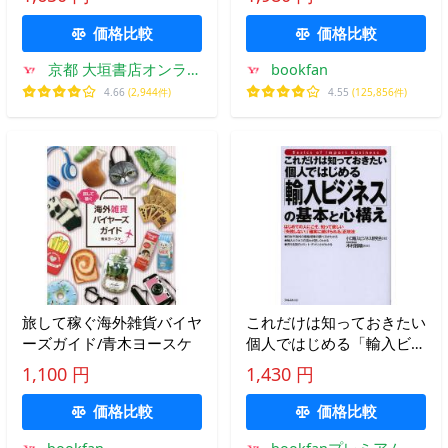
太
価格比較
価格比較
京都 大垣書店オンライ
bookfan
ン
4.66
(2,944件)
4.55
(125,856件)
旅して稼ぐ海外雑貨バイヤ
これだけは知っておきたい
ーズガイド/青木ヨースケ
個人ではじめる「輸入ビジ
ネス」の基本と心構え は
1,100 円
1,430 円
じめての人にこそ、知って
欲しい「失敗しない」「確
価格比較
価格比較
実に続けられる」正攻法
bookfan
bookfanプレミアム