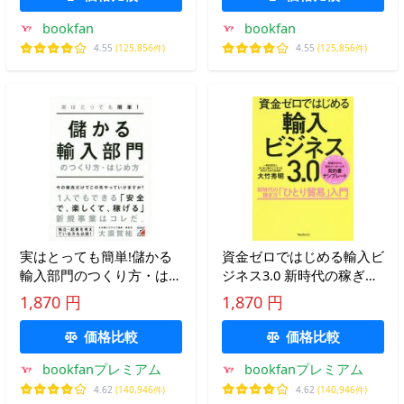
bookfan
bookfan
4.55
(125,856件)
4.55
(125,856件)
実はとっても簡単!儲かる
資金ゼロではじめる輸入ビ
輸入部門のつくり方・はじ
ジネス3.0 新時代の稼ぎ方
め方/大須賀祐
「ひとり貿易」入門/大竹
1,870 円
1,870 円
秀明
価格比較
価格比較
bookfanプレミアム
bookfanプレミアム
4.62
(140,946件)
4.62
(140,946件)