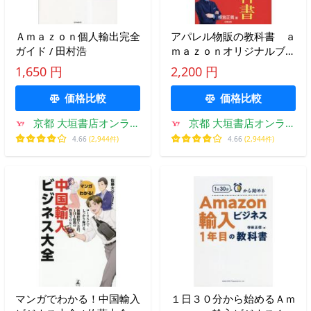
Ａｍａｚｏｎ個人輸出完全
アパレル物販の教科書 ａ
ガイド / 田村浩
ｍａｚｏｎオリジナルブラ
ンド戦略で稼ぐ 中国輸入
1,650 円
2,200 円
貿易ビジネス / 根宜正貴
価格比較
価格比較
京都 大垣書店オンライ
京都 大垣書店オンライ
ン
ン
4.66
(2,944件)
4.66
(2,944件)
マンガでわかる！中国輸入
１日３０分から始めるＡｍ