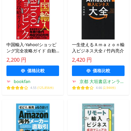
中国輸入-Yahoo!ショッピ
一生使えるＡｍａｚｏｎ輸
ング完全攻略ガイド 自動
入ビジネス大全 / 竹内亮介
化 1日1時間 ひとり物販 外
2,200 円
2,420 円
注化/奥田準祐
価格比較
価格比較
bookfan
京都 大垣書店オンライ
ン
4.55
(125,856件)
4.66
(2,944件)