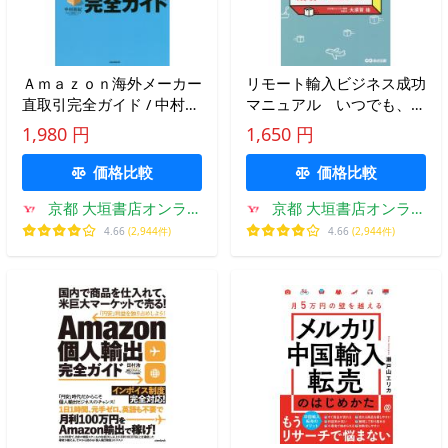
Ａｍａｚｏｎ海外メーカー
リモート輸入ビジネス成功
直取引完全ガイド / 中村
マニュアル いつでも、ど
裕紀 著
こでも、低コストで始めら
1,980 円
1,650 円
れる！ / 大須賀 祐 著
価格比較
価格比較
京都 大垣書店オンライ
京都 大垣書店オンライ
ン
ン
4.66
(2,944件)
4.66
(2,944件)