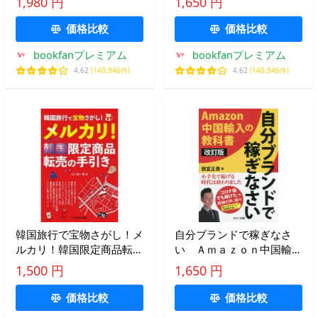
1,980 円
1,650 円
価格比較
価格比較
bookfanプレミアム
bookfanプレミアム
4.62
(140,946件)
4.62
(140,946件)
韓国旅行で宝物さがし！メ
自分ブランドで稼ぎなさ
ルカリ！韓国限定商品転売
い Ａｍａｚｏｎ中国輸入
の手引き / 山口裕一郎
の教科書 / 根宜 正貴 著
1,500 円
1,650 円
価格比較
価格比較