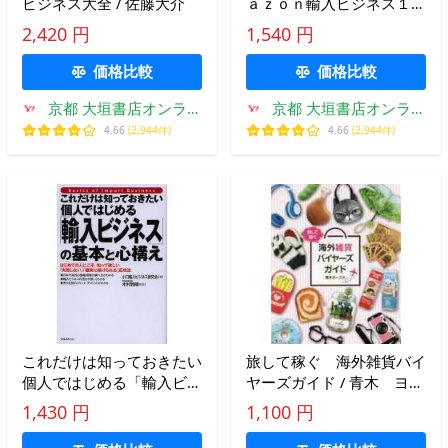
ビジネス大全 / 佐藤大介
ａｚｏｎ輸入ビジネス１年
目の教科書 / 寺田 正信
2,420 円
1,540 円
著
価格比較
価格比較
京都 大垣書店オンライ
京都 大垣書店オンライ
ン
ン
4.66
(2,944件)
4.66
(2,944件)
これだけは知っておきたい
旅して稼ぐ 海外雑貨バイ
個人ではじめる「輸入ビジ
ヤーズガイド / 青木 ヨー
ネス」の基本と心構え は
スケ 著
1,430 円
1,100 円
じめての人にこそ、知って
欲しい「失敗しない」「確