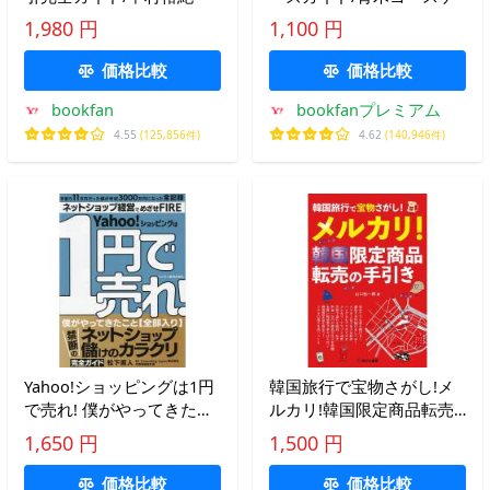
1,980 円
1,100 円
価格比較
価格比較
bookfan
bookfanプレミアム
4.55
(125,856件)
4.62
(140,946件)
Yahoo!ショッピングは1円
韓国旅行で宝物さがし!メ
で売れ! 僕がやってきたこ
ルカリ!韓国限定商品転売
と〈全部入り〉禁断のネッ
の手引き/山口裕一郎
1,650 円
1,500 円
トショップ儲けのカラク
リ/松下直人
価格比較
価格比較