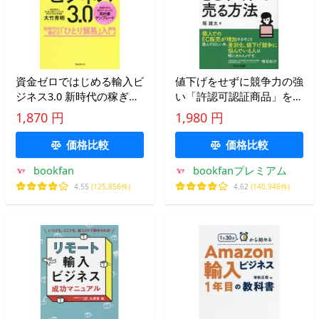
資金ゼロではじめる輸入ビ
値下げをせずに競争力の強
ジネス3.0 新時代の稼ぎ方
い「許認可認証商品」を
「ひとり貿易」入門/大竹
ECサイトで売る方法/堀雄
1,870 円
1,980 円
秀明
太
価格比較
価格比較
bookfan
bookfanプレミアム
4.55
(125,856件)
4.62
(140,946件)