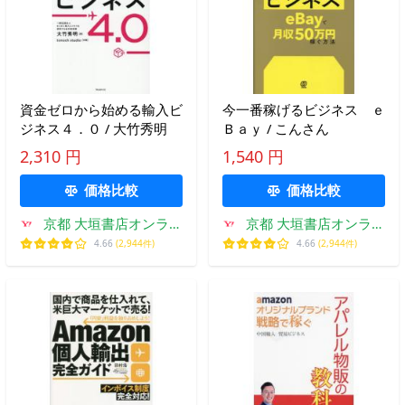
資金ゼロから始める輸入ビ
今一番稼げるビジネス ｅ
ジネス４．０ / 大竹秀明
Ｂａｙ / こんさん
2,310 円
1,540 円
価格比較
価格比較
京都 大垣書店オンライ
京都 大垣書店オンライ
ン
ン
4.66
(2,944件)
4.66
(2,944件)