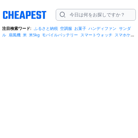
注目検索ワード:
ふるさと納税
空調服
お菓子
ハンディファン
サンダ
ル
扇風機
米
米5kg
モバイルバッテリー
スマートウォッチ
スマホケー
ス
水
クーラーボックス
炭酸水
日傘
スポットクーラー
プロテイン
ト
イレットペーパー
ビール
tシャツ
米10kg
スーツケース
エアコン
自
転車
サーキュレーター
冷蔵庫
水 2リットル
イヤホン bluetooth
usbメ
モリ
ショルダーバッグ
掃除機
カラコン
サンダル レディース
スクイー
ズ
スニーカー
テレビ
お米 5kg
ポータブル電源
シャンプー