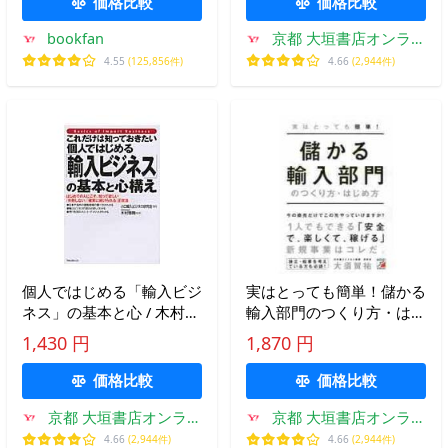
価格比較
価格比較
実に続けられる」正攻法
bookfan
京都 大垣書店オンライ
ン
4.55
(125,856件)
4.66
(2,944件)
個人ではじめる「輸入ビジ
実はとっても簡単！儲かる
ネス」の基本と心 / 木村
輸入部門のつくり方・はじ
雅晴 監修
め方 / 大須賀 祐 著
1,430 円
1,870 円
価格比較
価格比較
京都 大垣書店オンライ
京都 大垣書店オンライ
ン
ン
4.66
(2,944件)
4.66
(2,944件)