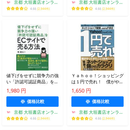
京都 大垣書店オンライ
京都 大垣書店オンライ
ン
ン
4.66
(2,944件)
4.66
(2,944件)
値下げをせずに競争力の強
Ｙａｈｏｏ！ショッピング
い「許認可認証商品」をＥ
は１円で売れ！ 僕がやっ
Ｃサイトで売る方法 / 堀雄
てきたこと〈全部入り〉禁
1,980 円
1,650 円
太／著
断のネットショップ儲けの
カラクリ / 松下直人
価格比較
価格比較
京都 大垣書店オンライ
京都 大垣書店オンライ
ン
ン
4.66
(2,944件)
4.66
(2,944件)