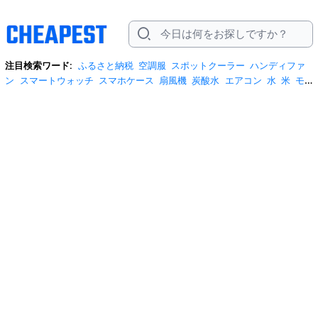
注目検索ワード:
ふるさと納税
空調服
スポットクーラー
ハンディファ
ン
スマートウォッチ
スマホケース
扇風機
炭酸水
エアコン
水
米
モ
バイルバッテリー
米5kg
サンダル
サーキュレーター
tシャツ
水 2リッ
トル
テレビ
ビール
プロテイン
冷蔵庫
スクイーズ
スーツケース
リ
ュック
お菓子
日傘
掃除機
ネッククーラー
ショルダーバッグ
クーラー
ボックス
ワイヤレスイヤホン
桃
iphone17 ケース
自転車
ポータブル電
源
安全靴
米10kg
トイレットペーパー
サンシェード