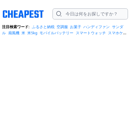
注目検索ワード:
ふるさと納税
空調服
お菓子
ハンディファン
サンダ
ル
扇風機
米
米5kg
モバイルバッテリー
スマートウォッチ
スマホケー
ス
水
クーラーボックス
炭酸水
日傘
スポットクーラー
プロテイン
ト
イレットペーパー
ビール
tシャツ
米10kg
スーツケース
エアコン
自
転車
サーキュレーター
冷蔵庫
水 2リットル
イヤホン bluetooth
usbメ
モリ
ショルダーバッグ
掃除機
カラコン
サンダル レディース
スクイー
ズ
スニーカー
テレビ
お米 5kg
ポータブル電源
シャンプー