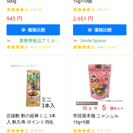
500g
15g×10個
4.8
(5件)
4.8
(5件)
945 円
2,651 円
価格比較
価格比較
業務用食品アミカ
Smile Spoon
Yahoo!店
4.77
(3,730件)
4.66
(1,614件)
圧縮麩 麩の延棒ミニ 3本
常陸屋本舗 ニャンふル
入 麩久寿 ポイント消化
15g×5個
4.75
(4件)
4.71
(7件)