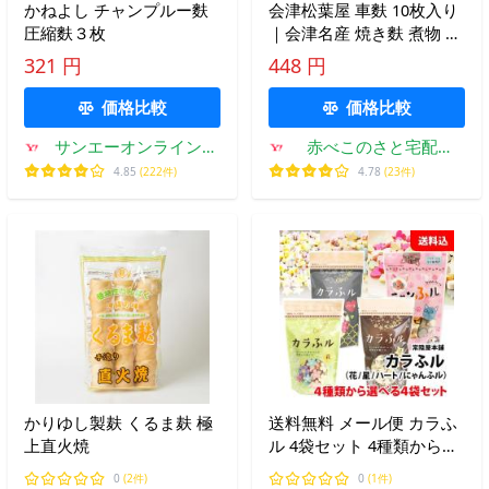
かねよし チャンプルー麩
会津松葉屋 車麩 10枚入り
圧縮麩３枚
｜会津名産 焼き麩 煮物 味
噌汁 おでん 保存食 ヘルシ
321 円
448 円
ー
価格比較
価格比較
サンエーオンラインシ
赤べこのさと宅配便
ョップ Yahoo!店
COWBEかうべ ヤフー
4.85
(222件)
4.78
(23件)
店
かりゆし製麸 くるま麸 極
送料無料 メール便 カラふ
上直火焼
ル 4袋セット 4種類から選
べる 【 花 星 ハート ニャ
0
(2件)
0
(1件)