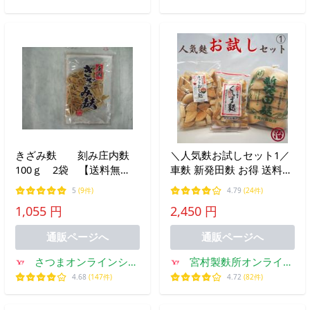
きざみ麩 刻み庄内麩
＼人気麩お試しセット1／
100ｇ 2袋 【送料無
車麩 新発田麩 お得 送料無
料】
料 ヘルシー タンパク質 プ
5
(9件)
4.79
(24件)
レゼント 手土産 麩 備蓄
1,055 円
2,450 円
高たんぱく ダイエット
通販ページへ
通販ページへ
さつまオンラインショ
宮村製麩所オンライン
ップ
ショップ
4.68
(147件)
4.72
(82件)