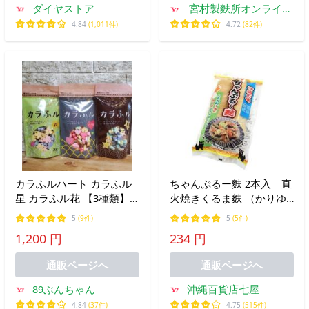
ダイヤストア
宮村製麩所オンライン
ショップ
4.84
(1,011件)
4.72
(82件)
カラふルハート カラふル
ちゃんぷるー麩 2本入 直
星 カラふル花 【3種類】
火焼きくるま麩 （かりゆ
常陸屋本舗 かわいいお麩
し製麩）
5
(9件)
5
(5件)
のセット 20g 各1袋 3袋セ
1,200 円
234 円
ット 麩 お麩
通販ページへ
通販ページへ
89ぶんちゃん
沖縄百貨店七屋
4.84
(37件)
4.75
(515件)