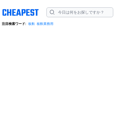
注目検索ワード:
板麩
板麩業務用