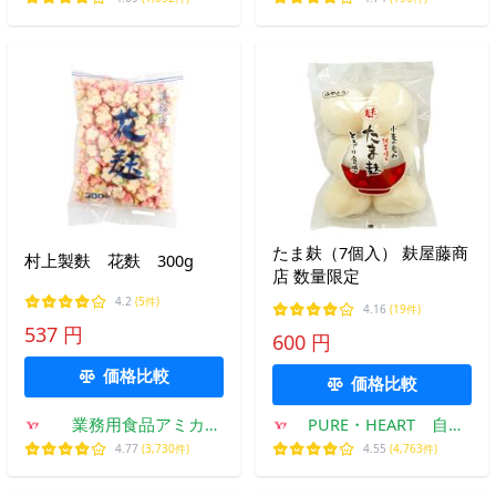
たま麸（7個入） 麸屋藤商
村上製麩 花麩 300g
店 数量限定
4.2
(5件)
4.16
(19件)
537 円
600 円
価格比較
価格比較
業務用食品アミカ
PURE・HEART 自然
Yahoo!店
館
4.77
(3,730件)
4.55
(4,763件)