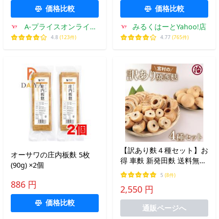
舗
価格比較
価格比較
A-プライスオンライン
みるくはーとYahoo!店
ショップ
4.8
(123件)
4.77
(765件)
【訳あり麩４種セット】お
オーサワの庄内板麩 5枚
得 車麩 新発田麩 送料無料
(90g) ×2個
こわれ 食品 無添加 訳アリ
5
(8件)
新潟 お試し
886 円
2,550 円
価格比較
通販ページへ