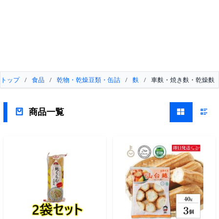
トップ
/
食品
/
乾物・乾燥豆類・缶詰
/
麩
/
車麩・焼き麩・乾燥麩
商品一覧