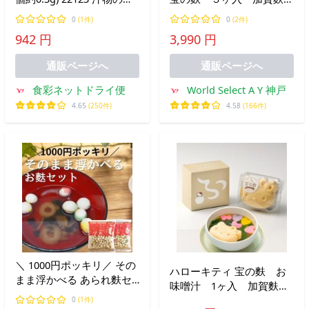
トッピング 椀種 かわいい
室屋×サンリオ ギフト
0
(1件)
0
(2件)
可愛い贈り物 おすまし
942 円
3,990 円
お味噌汁 リボン麩、フラ
ワー麩 ハート麩
通販ページへ
通販ページへ
食彩ネットドライ便
World Select A Y 神戸
4.65
(250件)
4.58
(166件)
＼ 1000円ポッキリ／ その
ハローキティ 宝の麩 お
まま浮かべる あられ麩セ
味噌汁 1ヶ入 加賀麩不
ット 麩 味噌汁 スープ 時
室屋×サンリオ ギフト
0
(1件)
短 食品 朝ごはん メール便