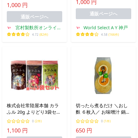
1,000 円
可愛い贈り物 リボン麩、
1,000 円
便利 インスタント 簡単 麩
ハート麩
お麩 花麩 うず巻麩
通販ページへ
通販ページへ
宮村製麩所オンライン
World Select A Y 神戸
ショップ
4.72
(82件)
4.58
(166件)
株式会社常陸屋本舗 カラ
切ったら煮るだけ ＼おし
ふル 20g よりどり3袋セッ
麩 ６枚入／ お味噌汁 鍋
ト 麩 星 ハート 花 焼き
簡単 便利 たんぱく質 新潟
0
(2件)
0
(1件)
麩 トッピング 料理 彩り
離乳食 介護食 すき焼き 鍋
1,100 円
650 円
イベント 食材 お祝い 料理
味噌汁 保存食 麩 お麩 低
デザート スープ
脂質 健康 ヘルシー