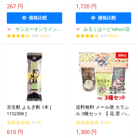
ンふル 】 食卓に彩り 水戻
267 円
1,720 円
し不要 そのまま食べれる
お麩 常陸屋本舗
価格比較
価格比較
サンエーオンラインシ
みるくはーとYahoo!店
ョップ Yahoo!店
4.85
(222件)
4.77
(765件)
京生麩 よもぎ麩 1本 [
送料無料 メール便 カラふ
1152306 ]
ル 3種セット 【 花 星 ハー
ト 】 食卓に彩り 水戻し不
0
(1件)
0
(2件)
要 お子様も喜ぶ！ そのま
610 円
1,300 円
ま食べれる お麩 常陸屋本