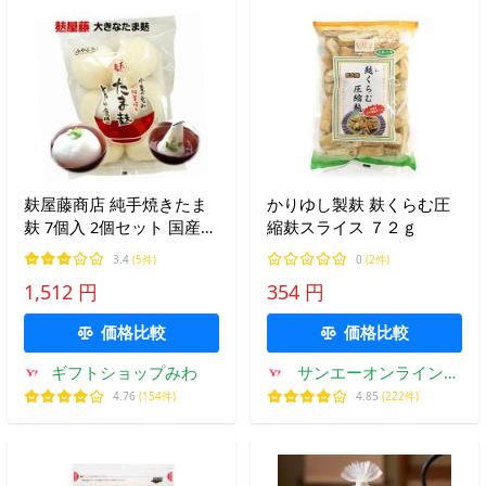
麸屋藤商店 純手焼きたま
かりゆし製麸 麸くらむ圧
麸 7個入 2個セット 国産
縮麸スライス ７２ｇ
手作りたまふ
3.4
(5件)
0
(2件)
1,512 円
354 円
価格比較
価格比較
ギフトショップみわ
サンエーオンラインシ
ョップ Yahoo!店
4.76
(154件)
4.85
(222件)