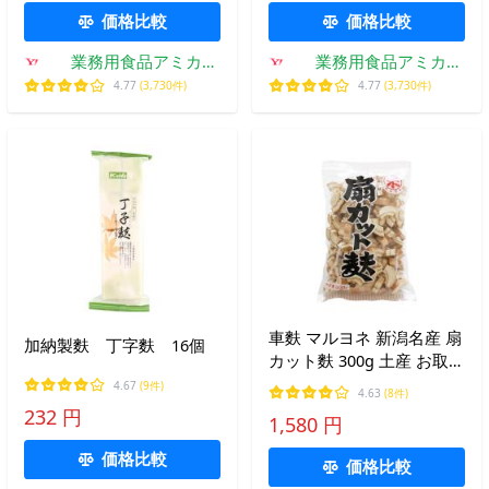
価格比較
価格比較
業務用食品アミカ
業務用食品アミカ
Yahoo!店
Yahoo!店
4.77
(3,730件)
4.77
(3,730件)
車麩 マルヨネ 新潟名産 扇
加納製麩 丁字麩 16個
カット麩 300g 土産 お取り
寄せ 車麩
4.67
(9件)
4.63
(8件)
232 円
1,580 円
価格比較
価格比較