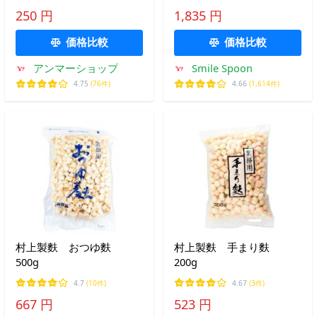
250 円
1,835 円
価格比較
価格比較
アンマーショップ
Smile Spoon
4.75
(76件)
4.66
(1,614件)
村上製麩 おつゆ麩
村上製麩 手まり麩
500g
200g
4.7
(10件)
4.67
(3件)
667 円
523 円