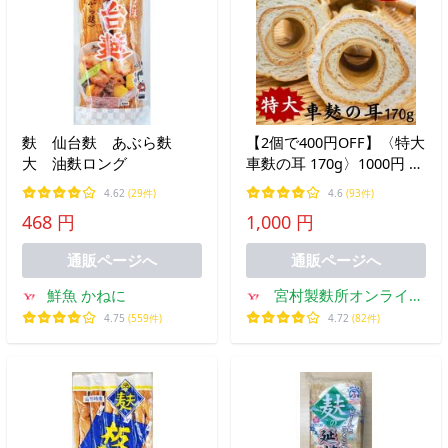
麩 仙台麩 あぶら麩
【2個で400円OFF】〈特大
大 油麩ロング
車麩の耳 170g〉1000円 大
特価 車麩 麩 お得 たんぱ
4.62
(29件)
4.6
(93件)
く質 新潟 麩チャンプルー
468 円
1,000 円
通販ページへ
通販ページへ
鮮魚 かねに
宮村製麩所オンライン
ショップ
4.75
(559件)
4.72
(82件)