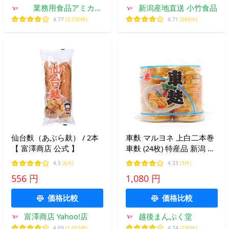
業務用食品アミカ
新潟産地直送 小竹食品
Yahoo!店
4.77
(3,730件)
4.71
(569件)
仙台麩（あぶら麸） / 2本
車麩 マルヨネ 上白二本巻
【 富澤商店 公式 】
車麩 (24枚) 特産品 新潟 お
土産 お取り寄せ 爆買
4.5
(6件)
4.33
(3件)
556 円
1,080 円
価格比較
価格比較
富澤商店 Yahoo!店
越後まんぷく堂
4.69
(1,052件)
4.74
(190件)