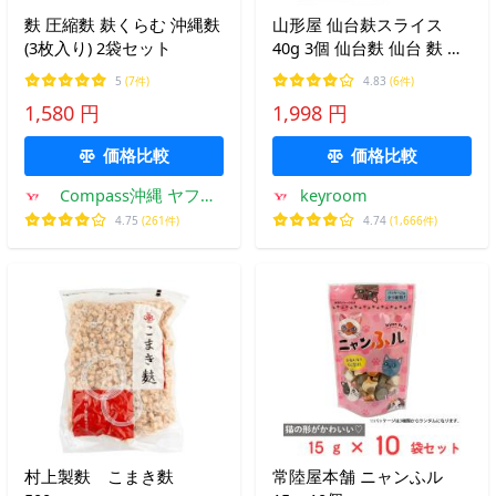
麩 圧縮麩 麸くらむ 沖縄麩
山形屋 仙台麸スライス
(3枚入り) 2袋セット
40g 3個 仙台麩 仙台 麩 ふ
仙台麩スライス 山形屋仙
5
(7件)
4.83
(6件)
台麩 まとめ買い ランキン
1,580 円
1,998 円
グ ポイント消化 爆買 父の
日 お中元
価格比較
価格比較
Compass沖縄 ヤフー
keyroom
店
4.75
(261件)
4.74
(1,666件)
村上製麩 こまき麩
常陸屋本舗 ニャンふル