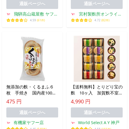
通販ページへ
通販ページへ
飛騨高山蔵屋敷 ヤフー
宮村製麩所オンライン
店
ショップ
4.59
(61件)
4.72
(82件)
無添加の麩・くるまふ６
【送料無料】とりどり宝の
枚 手焼き 国内産100％
麩 10ヶ入 加賀麩不室
「北海道産全粒小麦粉使
屋 ギフト 可愛い贈り
475 円
4,990 円
用」
物 リボン麩、フラワー麩
通販ページへ
通販ページへ
有機家ヤフー店
World Select A Y 神戸
4.45
(548件)
4.58
(166件)