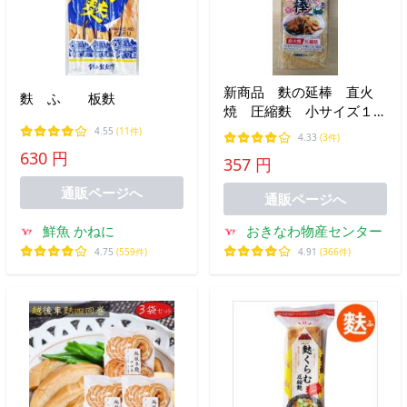
新商品 麩の延棒 直火
麩 ふ 板麩
焼 圧縮麩 小サイズ１６
センチ ３本/３人分
4.55
(11件)
4.33
(3件)
ど〜んとふくらむ ※宅急
630 円
357 円
便代ご確認ください 【常
温便/送料別】
通販ページへ
通販ページへ
鮮魚 かねに
おきなわ物産センター
4.75
(559件)
4.91
(366件)