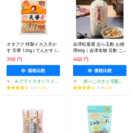
オタフク 特製イカ入天か
会津松葉屋 志ら玉麩 お徳
す 天華 120g ( てんかす /
用60g｜会津名物 豆麩 こ
天かす / 揚玉 / 揚げ玉 ) [
づゆ用 焼き麩
398 円
448 円
1308190 ]
価格比較
価格比較
A-プライスオンライン
赤べこのさと宅配便
ショップ
COWBEかうべ ヤフー
4.8
(123件)
4.78
(23件)
店