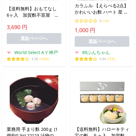
カラふル 【えらべる2点】
【送料無料】おもてなし
かわいいお麩 ハート 星 花
6ヶ入 加賀麩不室屋 ギ
2袋セット 麩 常陸屋本舗
フト 贈り物 おふ 加賀
0
(1件)
お試し 麩 買い回り 買いま
3,690 円
和風 惣菜 簡単調理 汁物
1,000 円
わり
お吸い物 金沢 和食 料亭
通販ページへ
贈答
通販ページへ
World Select A Y 神戸
89ぶんちゃん
4.58
(166件)
4.84
(37件)
業務用 手まり麩 200ｇ (1
【送料無料】ハローキティ
個約0.3g) 22123 汁物の具
宝の麩 ５ヶ入 加賀麩不