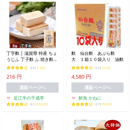
丁字麩 │ 滋賀県 特産 ちょ
麩 仙台麩 あぶら麩
うじふ 丁子麩 ふ 焼き麩
大 １箱１０袋入り 油麩
すき焼麩 焼麩 角麩 すきや
4.67
(15件)
4.65
(31件)
き すき焼き 鍋 煮物 おで
216 円
4,580 円
ん 味噌汁 具材 ギフト 贈
り物 お取り寄せ グルメ
通販ページへ
通販ページへ
近江牛の千成亭
鮮魚 かねに
4.5
(9,822件)
4.75
(559件)