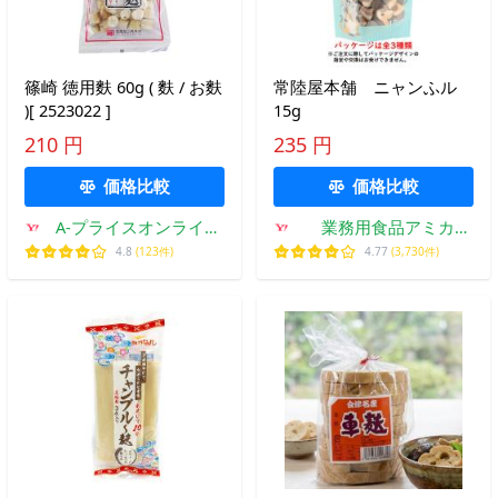
篠崎 徳用麩 60g ( 麩 / お麩
常陸屋本舗 ニャンふル
)[ 2523022 ]
15g
210 円
235 円
価格比較
価格比較
A-プライスオンライン
業務用食品アミカ
ショップ
Yahoo!店
4.8
(123件)
4.77
(3,730件)