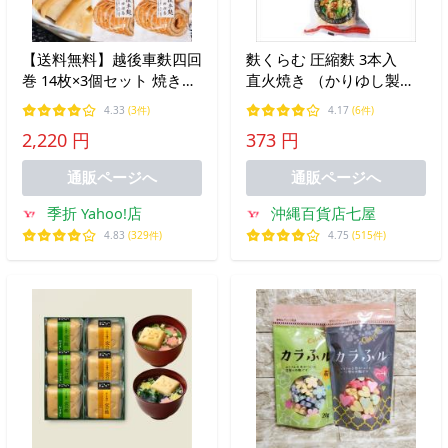
【送料無料】越後車麩四回
麩くらむ 圧縮麩 3本入
巻 14枚×3個セット 焼き麩
直火焼き （かりゆし製
煮物 すき焼き おでん 鍋物
麩）
4.33
(3件)
4.17
(6件)
やきふ 季折
2,220 円
373 円
通販ページへ
通販ページへ
季折 Yahoo!店
沖縄百貨店七屋
4.83
(329件)
4.75
(515件)