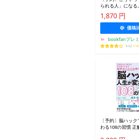
られる人」になる
ティ牧野祝子
1,870 円
価格
bookfanプレ
4.62
(14
〔予約〕脳ハック
わる108の習慣 
を生き抜くための