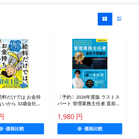
給料だけでは お金持
〔予約〕2026年度版 ラストス
いから 32歳会社員
パート 管理業務主任者 直前予
億円にする、ほったら
想模試/TAC管理業務主任者講
 円
1,980 円
投資/投資うさぎ
座
価格比較
価格比較