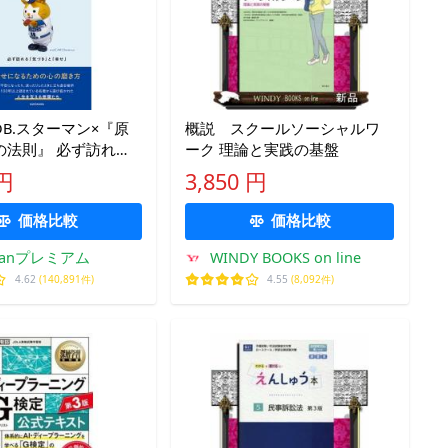
B.スターマン×『原
概説 スクールソーシャルワ
の法則』 必ず訪れる
ーク 理論と実践の基盤
」と「幸
 円
3,850 円
DOKAWAアーティスト
価格比較
価格比較
kfanプレミアム
WINDY BOOKS on line
4.62
(140,891件)
4.55
(8,092件)