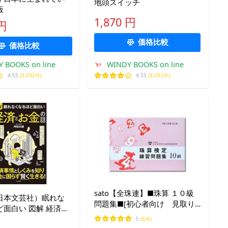
地頭スイッチ
版
1,870 円
 円
価格比較
価格比較
 BOOKS on line
WINDY BOOKS on line
4.55
(8,092件)
4.55
(8,092件)
sato【全珠連】■珠算 １０級
日本文芸社）眠れな
問題集■[初心者向け 見取り
面白い 図解 経済と
算の基礎 10の分解・5の分
 経済事情としくみを
5
(6件)
解・10と5の分解を合わせて使