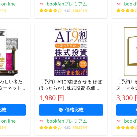
on line
bookfanプレミアム
boo
092件)
4.62
(140,891件)
〔予約〕AIに9割まかせる ほぼ
〔予約〕
ターネット
ほったらかし株式投資 株価が
ス・マネ
3.53倍、利益258万円に爆増!/
(マスター
1,980 円
3,300
投資家Go
&amp;
人
比較
価格比較
on line
bookfanプレミアム
boo
092件)
4.62
(140,891件)