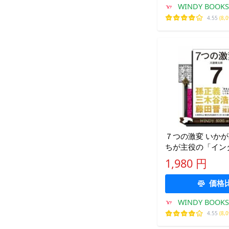
WINDY BOOKS 
4.55
(8,
７つの激変 いかがわしい者た
ちが主役の「イン
産業」３０年史
1,980 円
価格
WINDY BOOKS 
4.55
(8,