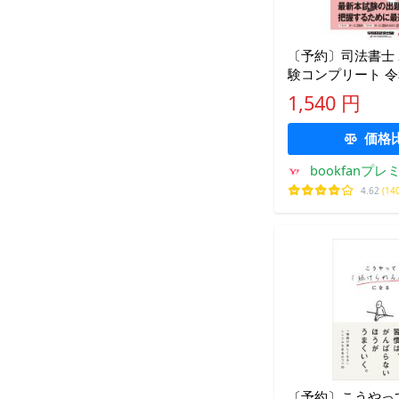
〔予約〕司法書士 2
験コンプリート 令
年度版/早稲田経
1,540 円
価格
bookfanプレ
4.62
(14
〔予約〕こうやっ