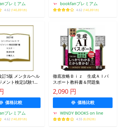
kfanプレミアム
bookfanプレミアム
4.62
(140,891件)
4.62
(140,891件)
改訂5版 メンタルヘル
徹底攻略Ｂｉｚ 生成ＡＩパ
ジメント検定試験1種
スポート教科書＆問題集
コース)重要ポイント
 円
2,090 円
問題集/見波利幸/川嶋文
価格比較
価格比較
kfanプレミアム
WINDY BOOKS on line
4.62
(140,891件)
4.55
(8,092件)