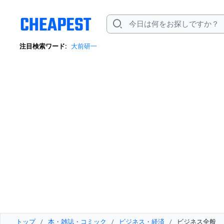
注目検索ワード:
大前研一
トップ
/
本・雑誌・コミック
/
ビジネス・経済
/
ビジネス全般