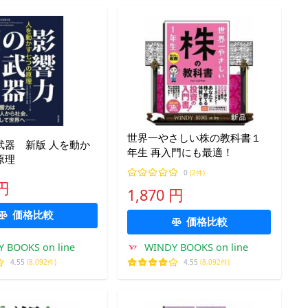
世界一やさしい株の教科書１
 新版 人を動か
年生 再入門にも最適！
原理
0
(2件)
 円
1,870 円
価格比較
価格比較
 BOOKS on line
WINDY BOOKS on line
4.55
(8,092件)
4.55
(8,092件)