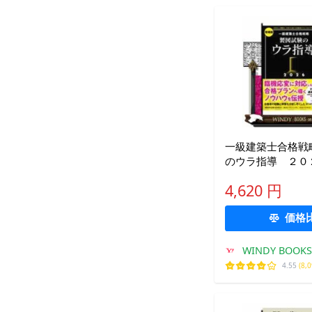
一級建築士合格戦
のウラ指導 ２０
版
4,620 円
価格
WINDY BOOKS 
4.55
(8,