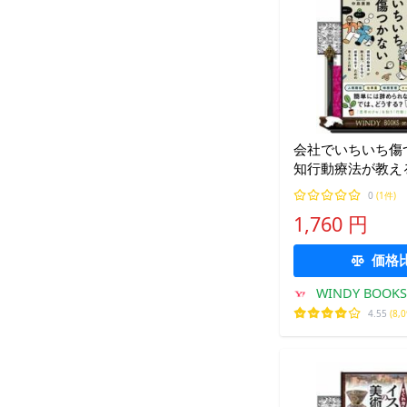
会社でいちいち傷つ
知行動療法が教え
り成果を出すため
0
(1件)
行動
1,760 円
価格
WINDY BOOKS 
4.55
(8,