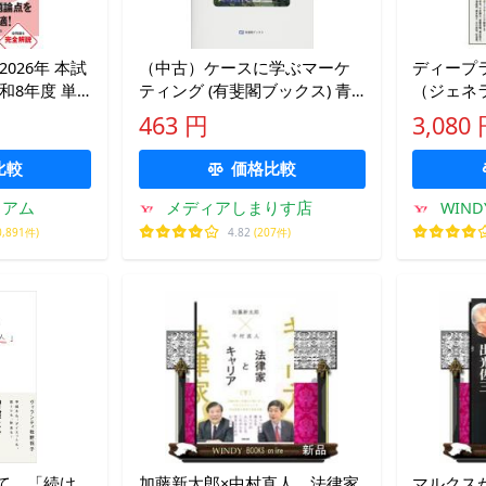
026年 本試
（中古）ケースに学ぶマーケ
ディープ
和8年度 単
ティング (有斐閣ブックス) 青
（ジェネ
営出版編集部
木 幸弘
スト 第３版 ＥＸＡ
463 円
3,080
ＳＳ 深
比較
価格比較
ミアム
メディアしまりす店
WINDY
0,891件)
4.82
(207件)
て、「続け
加藤新太郎×中村直人 法律家
マルクス