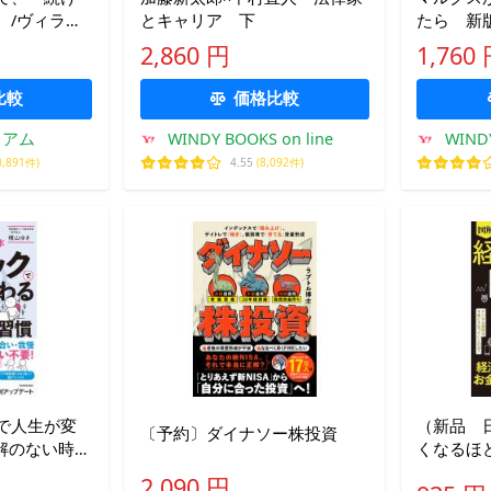
。/ヴィラン
とキャリア 下
たら 新
2,860 円
1,760
比較
価格比較
ミアム
WINDY BOOKS on line
WINDY
0,891件)
4.55
(8,092件)
で人生が変
（新品 
〔予約〕ダイナソー株投資
正解のない時代
くなるほど
知的サバイ
お金の話
2,090 円