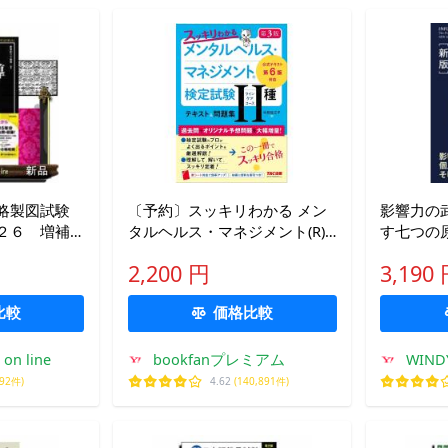
略製図試験
〔予約〕スッキリわかる メン
影響力の武器
２６ 増補
タルヘルス・マネジメント(R)
す七つの
検定試験 2種ラインケアコース
2,200 円
3,190
テキスト&amp;問題集 第3版/
中島佐江子
比較
価格比較
on line
bookfanプレミアム
WINDY
092件)
4.62
(140,891件)