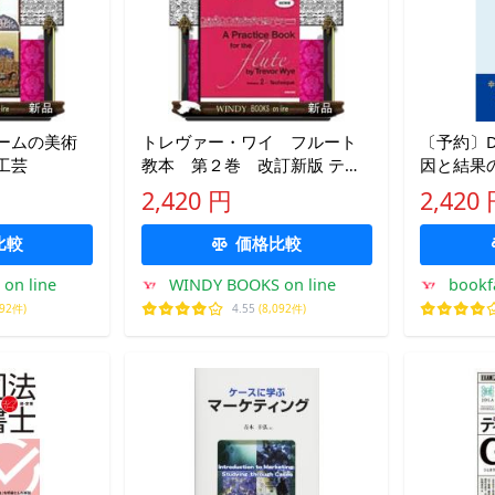
ームの美術
トレヴァー・ワイ フルート
〔予約〕D
工芸
教本 第２巻 改訂新版 テク
因と結果
ニック
「気づき
2,420 円
2,420
せ」/KA
編集部
比較
価格比較
on line
WINDY BOOKS on line
boo
092件)
4.55
(8,092件)