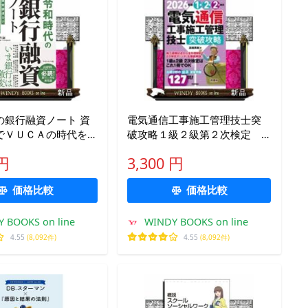
銀行融資ノート 資
電気通信工事施工管理技士突
でＶＵＣＡの時代を
破攻略１級２級第２次検定
２０２６年版
 円
3,300 円
価格比較
価格比較
 BOOKS on line
WINDY BOOKS on line
4.55
(8,092件)
4.55
(8,092件)