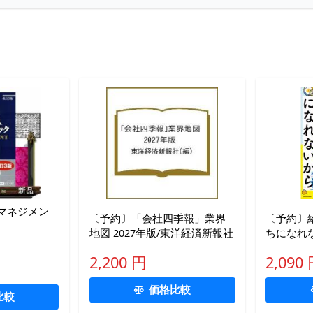
マネジメン
〔予約〕「会社四季報」業界
〔予約〕
地図 2027年版/東洋経済新報社
ちになれな
が資産1
2,200 円
2,090
かし王道
価格比較
比較