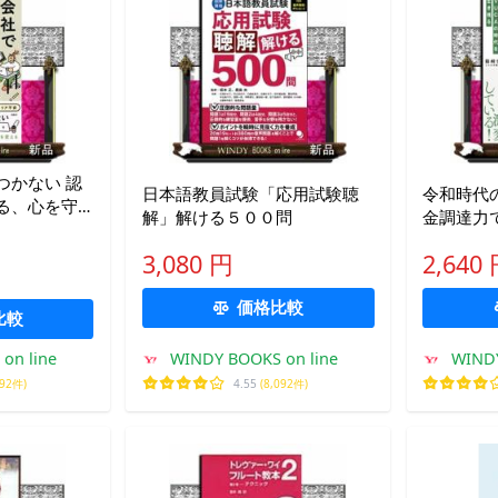
かない 認
日本語教員試験「応用試験聴
令和時代の
る、心を守
解」解ける５００問
金調達力
の考え方と
生き残る
3,080 円
2,640
価格比較
比較
on line
WINDY BOOKS on line
WINDY
092件)
4.55
(8,092件)