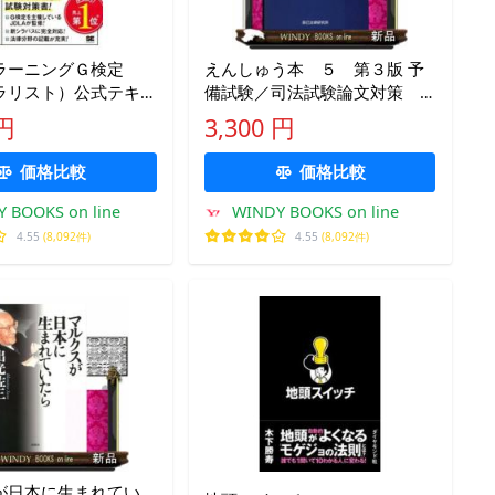
ラーニングＧ検定
えんしゅう本 ５ 第３版 予
ラリスト）公式テキ
備試験／司法試験論文対策
ＭＰＲＥ
ロースクール／学部法律試験
 円
3,300 円
層学習教科書
対策
価格比較
価格比較
 BOOKS on line
WINDY BOOKS on line
4.55
(8,092件)
4.55
(8,092件)
が日本に生まれてい