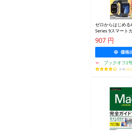
ゼロからはじめるApp
Series 9スマー
アップ(著者)
907 円
価格
ブックオフ2号
ョッピ
4.49
(4,