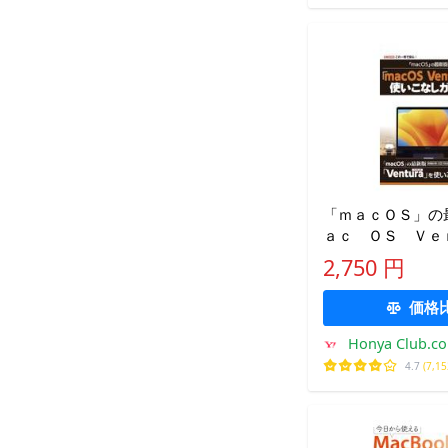
「ｍａｃＯＳ」の
ａｃ ＯＳ Ｖｅ
ａ」使いこなしガ
2,750 円
編集部
価格
Honya Club.c
4.7
(7,1