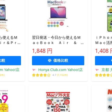
ら使えるＭ
翌日発送・今日から使えるＭ
ｉＰｈｏ
ｉｒ＆Ｐｒ
ａｃＢｏｏｋ Ａｉｒ ＆
Ｍａｃ活
Ｐｒｏ/小枝祐基
1,848 円
1,408
比較
価格比較
om Yahoo!店
Honya Club.com Yahoo!店
京都 
52件)
4.7
(7,152件)