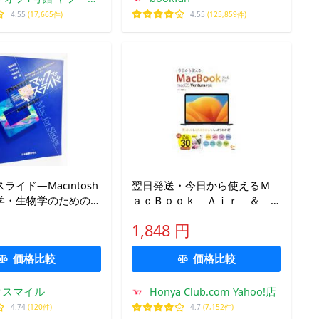
ョッピング店
4.55
(17,665件)
4.55
(125,859件)
ライド―Macintosh
翌日発送・今日から使えるＭ
学・生物学のための
ａｃＢｏｏｋ Ａｉｒ ＆
作成ガイドブック/高
Ｐｒｏ/小枝祐基
1,848 円
小松一祐・中嶋秀
 (著)/ 日本医事新報
価格比較
価格比較
クスマイル
Honya Club.com Yahoo!店
4.74
(120件)
4.7
(7,152件)