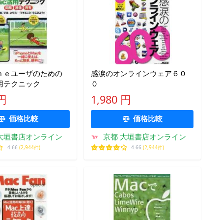
ｎｅユーザのための
感涙のオンラインウェア６０
用テクニック
０
 円
1,980 円
価格比較
価格比較
大垣書店オンライン
京都 大垣書店オンライン
4.66
(2,944件)
4.66
(2,944件)