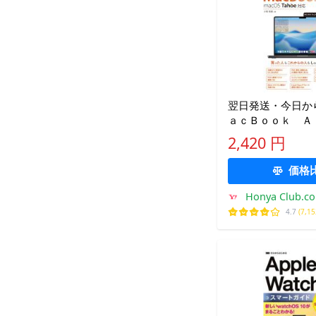
翌日発送・今日か
ａｃＢｏｏｋ Ａ
ｏ/小枝祐基
2,420 円
価格
Honya Club.c
4.7
(7,1