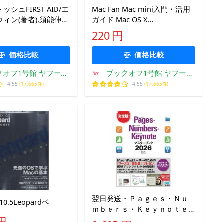
シュFIRST AID/エ
Mac Fan Mac mini入門・活用
ィン(著者),須能伸治
ガイド Mac OS X
v10.3“Panther”対応版 Mac Fan
220 円
BOOKS/MacFan書籍編集部(
価格比較
価格比較
クオフ1号館 ヤフーシ
ブックオフ1号館 ヤフーシ
ョッピング店
ョッピング店
4.55
(17,665件)
4.55
(17,665件)
翌日発送・Ｐａｇｅｓ・Ｎｕ
10.5Leopardベ
ｍｂｅｒｓ・Ｋｅｙｎｏｔｅ
マスターブック ２０２６/東弘
 円