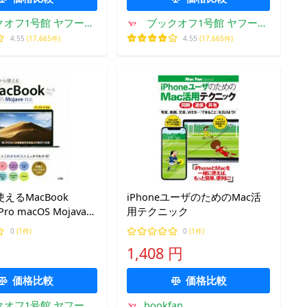
クオフ1号館 ヤフーシ
ブックオフ1号館 ヤフーシ
ョッピング店
ョッピング店
4.55
(17,665件)
4.55
(17,665件)
えるMacBook
iPhoneユーザのためのMac活
Pro macOS Mojava対
用テクニック
基(著者)
0
(1件)
0
(1件)
1,408 円
価格比較
価格比較
クオフ1号館 ヤフーシ
bookfan