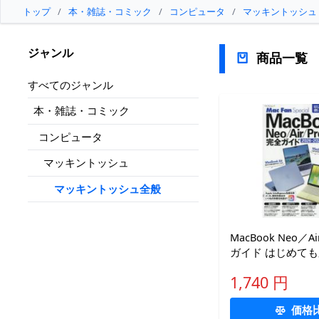
トップ
/
本・雑誌・コミック
/
コンピュータ
/
マッキントッシュ
ジャンル
商品一覧
すべてのジャンル
本・雑誌・コミック
コンピュータ
マッキントッシュ
マッキントッシュ全般
MacBook Neo／A
ガイド はじめて
使いこなしまで完璧に
1,740 円
2027
価格