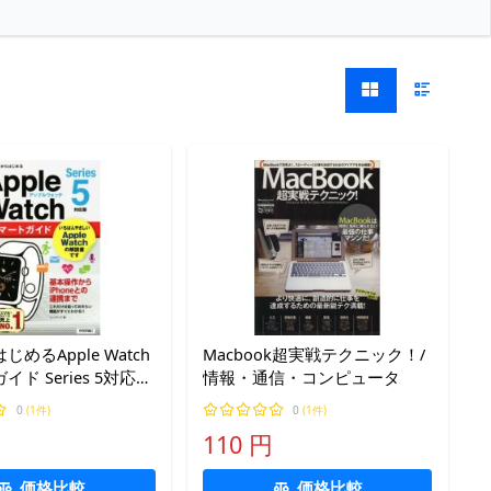
めるApple Watch
Macbook超実戦テクニック！/
ド Series 5対応
情報・通信・コンピュータ
アップ(著者)
0
(1件)
0
(1件)
110 円
価格比較
価格比較