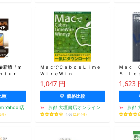
最新版「ｍ
ＭａｃでＣａｂｏｓＬｉｍｅ
Ｍａｃ 
ｎｔｕｒ
ＷｉｒｅＷｉｎ
５ Ｌｅ
イド/Ｉ／Ｏ
クガイド
1,047 円
1,623
比較
価格比較
om Yahoo!店
京都 大垣書店オンライン
京都 
52件)
4.66
(2,944件)