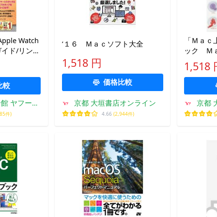
le Watch
「Ｍａｃ
’１６ Ｍａｃソフト大全
トガイド/リンク
ック Ｍ
く！
1,518 円
1,518
価格比較
比較
館 ヤフーシ
京都 大垣書店オンライン
京都 
ング店
285件)
4.66
(2,944件)