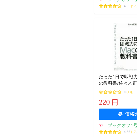
ョッピ
4.55
(17
たった1日で即戦力
の教科書/佐々木正悟
老名久美(著者)
0
(1件)
220 円
価格
ブックオフ1号
ョッピ
4.55
(17