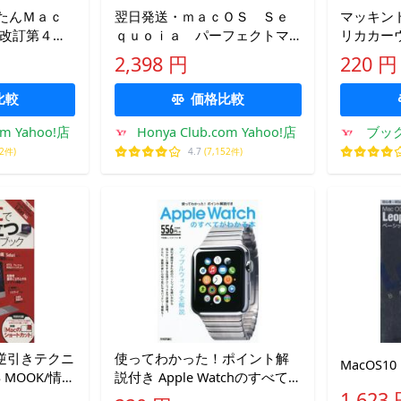
たんＭａｃ
翌日発送・ｍａｃＯＳ Ｓｅ
マッキントッ
改訂第４版/
ｑｕｏｉａ パーフェクトマ
リカカーウ
ニュアル/井村克也
(訳者)
2,398 円
220 円
比較
価格比較
om Yahoo!店
Honya Club.com Yahoo!店
ブッ
52件)
4.7
(7,152件)
逆引きテクニ
使ってわかった！ポイント解
MacOS10 
 MOOK/情
説付き Apple Watchのすべてが
ュータ
わかる本/中筋義人(著者),エデ
1,623