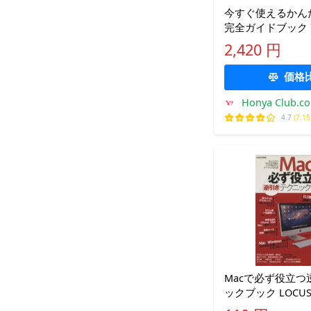
今すぐ使えるかん
完全ガイドブック 
技術評論社編集部
2,420 円
価格
Honya Club.c
4.7
(7,1
Macで必ず役立つ
ックブック LOCUS
報・通信・コンピ