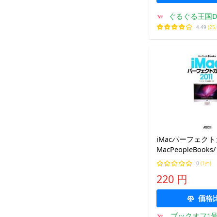
ぐるぐる王国D
4.49
(25
iMacパーフェクトガ
MacPeopleBoo
プル編集部【著】
0
(1件)
220 円
価格
ブックオフ1号