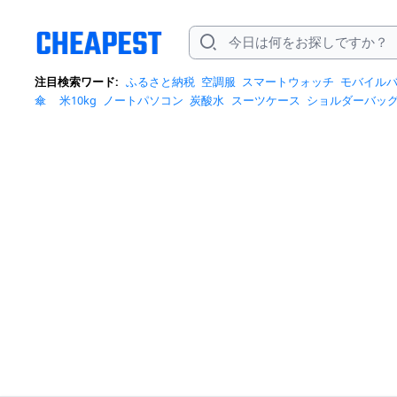
注目検索ワード:
ふるさと納税
空調服
スマートウォッチ
モバイル
傘
米10kg
ノートパソコン
炭酸水
スーツケース
ショルダーバッ
ポットクーラー
トートバッグ
ポータブル電源
冷蔵庫
アイス