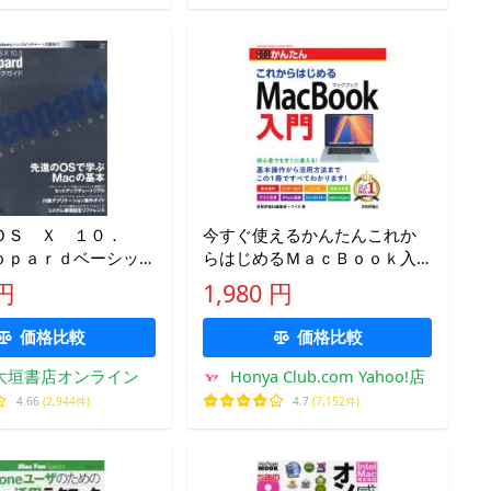
ＯＳ Ｘ １０．
今すぐ使えるかんたんこれか
ｏｐａｒｄベーシッ
らはじめるＭａｃＢｏｏｋ入
門/技術評論社編集部
 円
1,980 円
価格比較
価格比較
大垣書店オンライン
Honya Club.com Yahoo!店
4.66
(2,944件)
4.7
(7,152件)