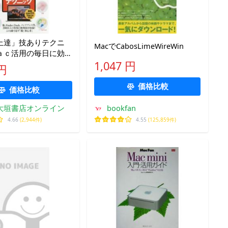
上達」技ありテクニ
MacでCabosLimeWireWin
ａｃ活用の毎日に効
1,047 円
 円
価格比較
価格比較
大垣書店オンライン
bookfan
4.66
(2,944件)
4.55
(125,859件)