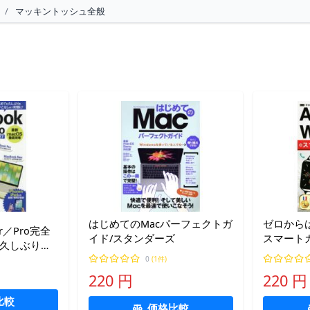
/
マッキントッシュ全般
はじめてのMacパーフェクトガ
ゼロからはじ
ir／Pro完全
イド/スタンダーズ
スマートガイ
も久しぶりも
版/リンク
! 2026-
0
(1件)
220 円
220 円
比較
価格比較