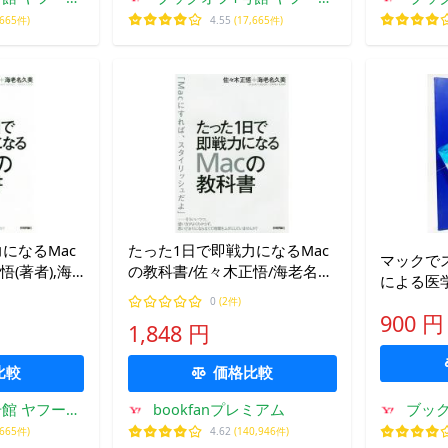
ング店
ョッピング店
,665件)
4.55
(17,665件)
になるMac
たった1日で即戦力になるMac
マックでス
(著者),海
の教科書/佐々木正悟/海老名久
による医
美
スライド
0
(2件)
900 円
橋良治・
1,848 円
夫・関原豊
社
比較
価格比較
館 ヤフーシ
bookfanプレミアム
ブッ
ング店
,665件)
4.62
(140,946件)