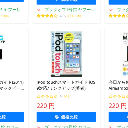
S ヤフー店
ブックオフ1号館 ヤフーシ
ブッ
ョッピング店
,003件)
4.55
(17,665件)
イド(2011)
iPod touchスマートガイド iOS
今日から使
ks/マックピー
9対応/リンクアップ(著者)
Air&amp;
応/小枝祐
0
(1件)
220 円
220 円
比較
価格比較
館 ヤフーシ
ブックオフ1号館 ヤフーシ
ブッ