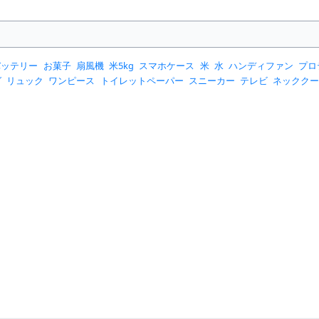
バッテリー
お菓子
扇風機
米5kg
スマホケース
米
水
ハンディファン
プロ
グ
リュック
ワンピース
トイレットペーパー
スニーカー
テレビ
ネックク