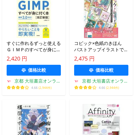
すぐに作れるずっと使える
コピック×色紙のきほん
ＧＩＭＰのすべてが身に付
バストアップイラストで挑
く本 / 土屋徳子
戦するはじめてのコピック
2,420 円
2,475 円
価格比較
価格比較
京都 大垣書店オンライ
京都 大垣書店オンライ
ン
ン
4.66
(2,944件)
4.66
(2,944件)