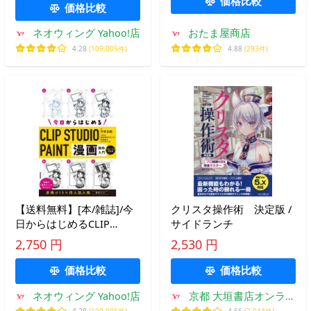
価格比較
価格比較
ネオウィング Yahoo!店
おたま屋商店
4.28
(109,005件)
4.88
(293件)
【送料無料】[本/雑誌]/今
クリスタ操作術 決定版 /
日からはじめるCLIP
サイドランチ
STUDIO PAINT漫画制作入
2,750 円
2,530 円
門/平井太朗/著
価格比較
価格比較
ネオウィング Yahoo!店
京都 大垣書店オンライ
ン