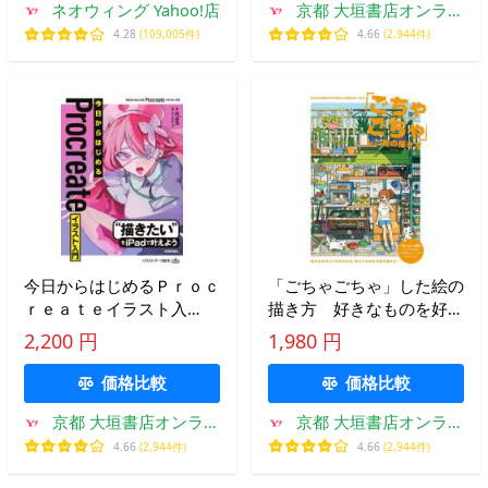
ネオウィング Yahoo!店
京都 大垣書店オンライ
ン
4.28
(109,005件)
4.66
(2,944件)
今日からはじめるＰｒｏｃ
「ごちゃごちゃ」した絵の
ｒｅａｔｅイラスト入
描き方 好きなものを好き
門 “描きたい”をｉＰａｄ
なだけ詰め込んだ密度の高
2,200 円
1,980 円
で叶えよう / ｓ！ｏｎ
いイラスト / ＴＡＯ 著
価格比較
価格比較
京都 大垣書店オンライ
京都 大垣書店オンライ
ン
ン
4.66
(2,944件)
4.66
(2,944件)