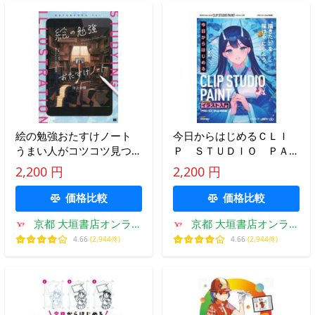
絵の勉強おたすけノート
今日からはじめるＣＬＩ
うまい人がコツコツ見つけ
Ｐ ＳＴＵＤＩＯ ＰＡＩ
たイラスト上達法 / 池上幸
ＮＴイラスト入門 “描き
2,200 円
2,200 円
輝
たい”を“描ける”にしよう /
葉丸／著 リンクアップ／
価格比較
価格比較
編
京都 大垣書店オンライ
京都 大垣書店オンライ
ン
ン
4.66
(2,944件)
4.66
(2,944件)