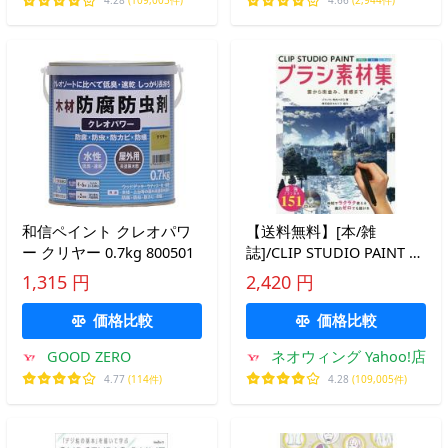
4.28
(109,005件)
4.66
(2,944件)
和信ペイント クレオパワ
【送料無料】[本/雑
ー クリヤー 0.7kg 800501
誌]/CLIP STUDIO PAINT ブ
ラシ素材集 雲から街並
1,315 円
2,420 円
み、質感まゾウノセ/著
価格比較
価格比較
GOOD ZERO
ネオウィング Yahoo!店
4.77
(114件)
4.28
(109,005件)