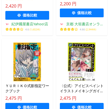
2,200 円
2,420 円
価格比較
価格比較
紀伊國屋書店Yahoo!店
京都 大垣書店オンライ
ン
4.6
(1,602件)
4.66
(2,944件)
ＹＵＲＩＫＯ式影指定ワー
〈公式〉アイビスペイント
クブック
イラストメイキングガイド
/ ＹＵＲＩＫＯ
2,475 円
2,475 円
価格比較
価格比較