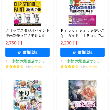
クリップスタジオペイント
Ｐｒｏｃｒｅａｔｅ使いこ
漫画制作入門 / 平井太朗
なしガイド ｉＰａｄで手
軽に本格イラストを描こ
2,750 円
2,200 円
う！ / Ｎｅｃｏｊｉｔａ
著
価格比較
価格比較
京都 大垣書店オンライ
京都 大垣書店オンライ
ン
ン
4.66
(2,944件)
4.66
(2,944件)