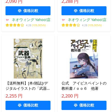
2,090 円
2,288 円
ォトレタッチソフト (I/O)/
タナカ
価格比較
価格比較
ネオウィング Yahoo!店
ネオウィング Yahoo!店
4.28
(109,005件)
4.28
(109,005件)
【送料無料】[本/雑誌]/デ
公式 アイビスペイントの
ジタルイラストの「武器」
教科書 / ｏｏ６ 他著
アイデア事典 キャラクタ
2,255 円
2,200 円
ーを彩る古今東西の逸品
400 (NEX
価格比較
価格比較