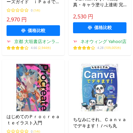
ーズガイド ｉＰａｄでは
真・キャラ塗り上達術 完
じめるデジタルペイント
全版 (プロ絵師の技を完全
0
(1件)
2,530 円
マスター)/サイドランチ/著
2,970 円
価格比較
価格比較
京都 大垣書店オンライ
ネオウィング Yahoo!店
ン
4.66
(2,944件)
4.28
(109,005件)
はじめてのＰｒｏｃｒｅａ
ちなみにそれ、Ｃａｎｖａ
ｔｅイラスト入門
でデキます！ / ぺち丸
0
(1件)