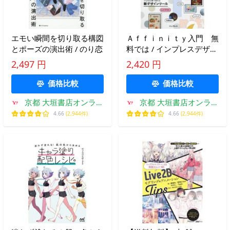
エモい瞬間を切り取る構図
Ａｆｆｉｎｉｔｙ入門 無
とポーズの演出術 / のり恋
料では / インプレスデザイ
ン編
2,497 円
2,420 円
価格比較
価格比較
京都 大垣書店オンライ
京都 大垣書店オンライ
ン
ン
4.66
(2,944件)
4.66
(2,944件)