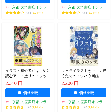
京都 大垣書店オンライ
京都 大垣書店オンライ
ン
ン
4.66
(2,944件)
4.66
(2,944件)
イラスト初心者がはじめに
キャライラストを上手く描
読むアニメ塗りのメソッド
くためのノウハウ図鑑 絵
/ ジェネット
師１００人に聞いて集めた
2,310 円
2,200 円
考え方とテクニック２０８
/ サイドランチ
価格比較
価格比較
京都 大垣書店オンライ
京都 大垣書店オンライ
ン
ン
4.66
(2,944件)
4.66
(2,944件)