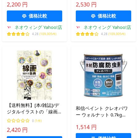
スマホではじめるイラスト
景の描き方/高原さと/著
2,200 円
2,530 円
超入門 iP公式/oo6/著 ば
ん/著
価格比較
価格比較
ネオウィング Yahoo!店
ネオウィング Yahoo!店
4.28
(109,005件)
4.28
(109,005件)
【送料無料】[本/雑誌]/デ
和信ペイント クレオパワ
ジタルイラストの「線画」
ー ウォルナット 0.7kg
描き方事典 CLIP STUDIO
800511
0
(1件)
PAINT PRO/EXで描く!線に
1,514 円
2,420 円
こだわる作画テクニック
93 (NEXT)/レミック/編著