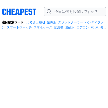
注目検索ワード:
ふるさと納税
空調服
スポットクーラー
ハンディファ
ン
スマートウォッチ
スマホケース
扇風機
炭酸水
エアコン
水
米
モ
バイルバッテリー
米5kg
サンダル
サーキュレーター
tシャツ
水 2リッ
トル
テレビ
ビール
プロテイン
冷蔵庫
スクイーズ
スーツケース
リ
ュック
お菓子
日傘
掃除機
ネッククーラー
ショルダーバッグ
クーラー
ボックス
ワイヤレスイヤホン
桃
iphone17 ケース
自転車
ポータブル電
源
安全靴
米10kg
トイレットペーパー
サンシェード