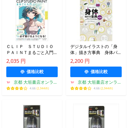
ＣＬＩＰ ＳＴＵＤＩＯ
デジタルイラストの「身
ＰＡＩＮＴまるごと入門
体」描き方事典 身体パー
「デジ絵の基本」を描いて
ツの一つひとつをきちんと
2,035 円
2,200 円
学ぶ / ｉｓｕＺｕ
デッサンするための秘訣３
９ / 松
価格比較
価格比較
京都 大垣書店オンライ
京都 大垣書店オンライ
ン
ン
4.66
(2,944件)
4.66
(2,944件)