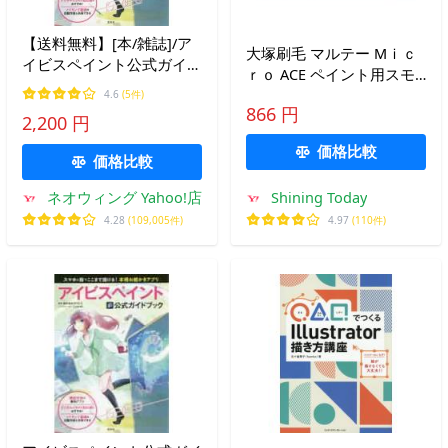
【送料無料】[本/雑誌]/ア
大塚刷毛 マルテー Mｉｃ
イビスペイント公式ガイド
ｒｏ ACE ペイント用スモ
ブック スマホと指でここ
ールローラーリペア 毛丈
4.6
(5件)
まで描ける!本格お絵かき
866 円
22ｍｍ 4インチ 4S-MIA
2,200 円
アプリ/ア
価格比較
価格比較
ネオウィング Yahoo!店
Shining Today
4.28
(109,005件)
4.97
(110件)