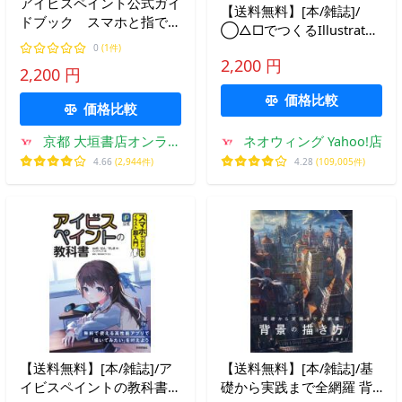
アイビスペイント公式ガイ
【送料無料】[本/雑誌]/
ドブック スマホと指でこ
◯△□でつくるIllustrator
こまで描ける！本格お絵か
描き方講座/五十嵐華子/著
0
(1件)
きアプリ / アイビス 監修
2,200 円
2,200 円
価格比較
価格比較
京都 大垣書店オンライ
ネオウィング Yahoo!店
ン
4.66
(2,944件)
4.28
(109,005件)
【送料無料】[本/雑誌]/ア
【送料無料】[本/雑誌]/基
イビスペイントの教科書
礎から実践まで全網羅 背