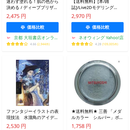
迷わず塗れる！肌の色から
【送料無料】[本/雑
決める / ディープブリザー
誌]/Live2Dモデリング
ド
&amp;アニメーション
2,475 円
2,970 円
Tips/唐揚丸/〔ほか〕著
価格比較
価格比較
京都 大垣書店オンライ
ネオウィング Yahoo!店
ン
4.66
(2,944件)
4.28
(109,005件)
ファンタジーイラストの表
★送料無料★ 三善 「メダ
現技法 水溜鳥のアイデア
ルカラー シルバー」ボデ
と描き方 / 水溜鳥
ィペイント ハロウィンメ
2,530 円
1,758 円
イク 仮装メイク