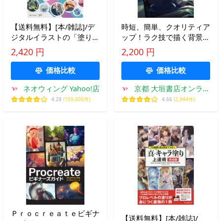
【送料無料】[本/雑誌]/デ
時短、簡単、クオリティア
ジタルイラストの「塗り」
ップ！ラク技で描く背景＆
事典BOYS CLIP STUDIO
プロップ / いず地
2,420 円
2,200 円
PAINT PROで描く
価格比較
価格比較
ネオウィング Yahoo!店
京都 大垣書店オンライ
ン
4.28
(109,005件)
4.66
(2,944件)
Ｐｒｏｃｒｅａｔｅビギナ
【送料無料】[本/雑誌]/