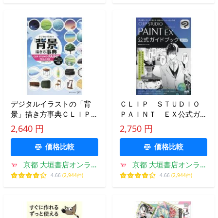
デジタルイラストの「背
ＣＬＩＰ ＳＴＵＤＩＯ
景」描き方事典ＣＬＩＰ
ＰＡＩＮＴ ＥＸ公式ガイ
ＳＴＵＤＩＯ ＰＡＩＮ
ドブック / セルシス
2,640 円
2,750 円
Ｔ ＰＲＯ／ＥＸ版 シー
ンを彩る背景・アイテム４
価格比較
価格比較
８ / 出雲寺ぜんすけ
京都 大垣書店オンライ
京都 大垣書店オンライ
ン
ン
4.66
(2,944件)
4.66
(2,944件)