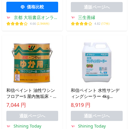
価格比較
通販ページへ
三生善縁
京都 大垣書店オンライ
ン
4.82
(17件)
4.66
(2,944件)
和信ペイント 油性ワシン
和信ペイント 水性サンデ
フロアーS 屋内無垢床・階
ィングシーラー 4kg
段用 滑りにくく強い塗膜
920104
7,044 円
8,919 円
つやあり 2L
通販ページへ
通販ページへ
Shining Today
Shining Today