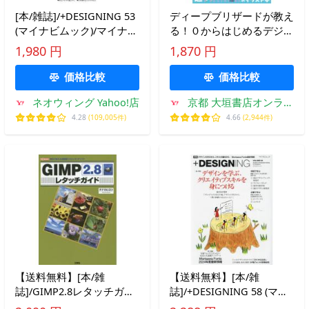
[本/雑誌]/+DESIGNING 53
ディープブリザードが教え
(マイナビムック)/マイナビ
る！０からはじめるデジタ
出版
ルイラストの描き方 / ディ
1,980 円
1,870 円
ープブリザード
価格比較
価格比較
ネオウィング Yahoo!店
京都 大垣書店オンライ
ン
4.28
(109,005件)
4.66
(2,944件)
【送料無料】[本/雑
【送料無料】[本/雑
誌]/GIMP2.8レタッチガイ
誌]/+DESIGNING 58 (マイ
ド 無料で使える高機能フ
ナビムック)/マイナビ出版