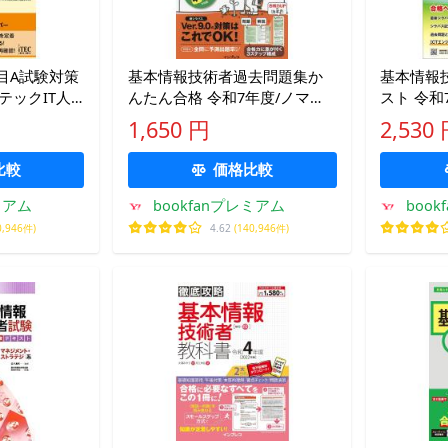
目A試験対策
基本情報技術者過去問題集か
基本情報
アイテックIT人
んたん合格 令和7年度/ノマ
スト 令和
ド・ワークス
1,650 円
2,530
比較
価格比較
ミアム
bookfanプレミアム
boo
0,946件)
4.62
(140,946件)