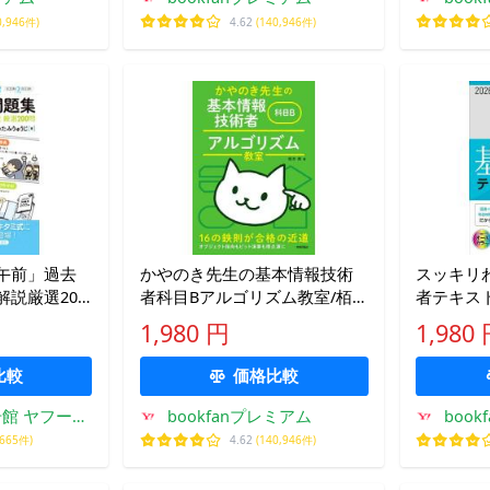
0,946件)
4.62
(140,946件)
午前」過去
かやのき先生の基本情報技術
スッキリ
説厳選200
者科目Bアルゴリズム教室/栢木
者テキスト&
トIT塾/きた
厚
年度版/T
1,980 円
1,980
比較
価格比較
館 ヤフーシ
bookfanプレミアム
boo
ング店
,665件)
4.62
(140,946件)