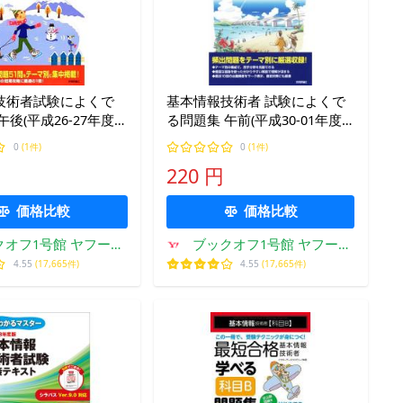
技術者試験によくで
基本情報技術者 試験によくで
後(平成26-27年度)/
る問題集 午前(平成30-01年度)/
,イエローテールコン
イエローテールコンピュータ
0
(1件)
0
(1件)
(著者)
220 円
価格比較
価格比較
クオフ1号館 ヤフーシ
ブックオフ1号館 ヤフーシ
ョッピング店
ョッピング店
4.55
(17,665件)
4.55
(17,665件)