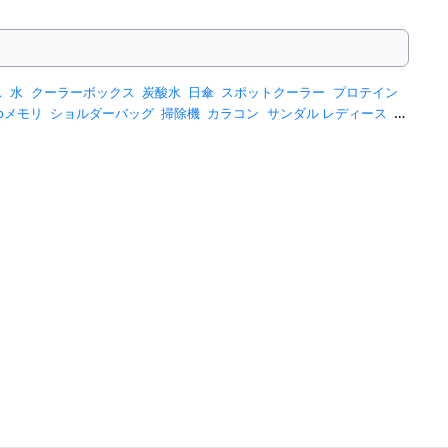
ス
水
クーラーボックス
炭酸水
日傘
スポットクーラー
プロテイン
sbメモリ
ショルダーバッグ
掃除機
カラコン
サンダル レディース
ス