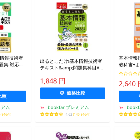
本情報技術者
基本情報
出るとこだけ!基本情報技術者
題集 対応試
教科書+
テキスト&amp;問題集科目A科
実
目B 対応試験:FE 2026年版/矢沢
1,848 円
久雄
2,640
価格比較
比較
ミアム
bookfanプレミアム
boo
0,946件)
4.62
(140,946件)