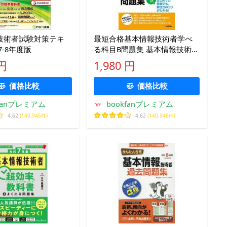
技術者試験対策テキ
最短合格基本情報技術者学べ
7-8年度版
る科目B問題集 基本情報技術者
〈科目B〉/イエローテールコン
 円
1,980 円
ピュータ
価格比較
価格比較
kfanプレミアム
bookfanプレミアム
4.62
(140,946件)
4.62
(140,946件)