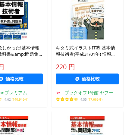
欲しかった!基本情報
キタミ式イラストIT塾 基本情
科書&amp;問題集
報技術者(平成31/01年) 情報処
度版/TAC出版情報処理
理技術者試験/きたみりゅうじ
 円
220 円
会
価格比較
価格比較
kfanプレミアム
ブックオフ1号館 ヤフーシ
ョッピング店
4.62
(140,946件)
4.55
(17,665件)