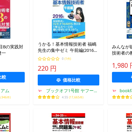
うかる！基本情報技術者 福嶋
目Bの実践対
みんなが
先生の集中ゼミ 午前編(2016年
健一
技術者の教
版)/福嶋宏訓(著者)
2026年
0
(1件)
1,980
試験研究
220 円
比較
価格比較
ミアム
ブックオフ1号館 ヤフーシ
boo
ョッピング店
0,946件)
4.55
(17,665件)