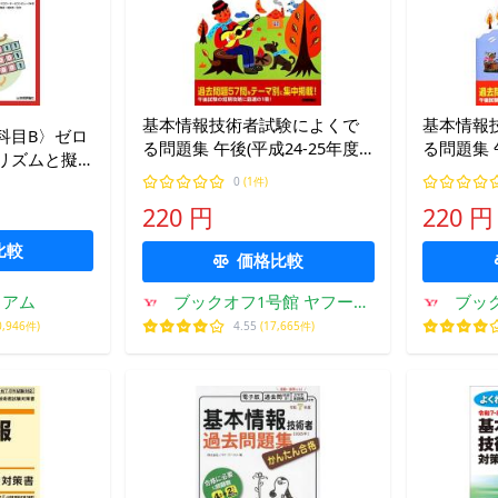
基本情報技術者試験によくで
基本情報
科目B〉ゼロ
る問題集 午後(平成24-25年度)/
る問題集 午
リズムと擬
角谷一成,イエローテールコン
角谷一成
ー/イエロー
0
(1件)
ピュー
ピュー
タ/角谷一成
220 円
220 円
比較
価格比較
ミアム
ブックオフ1号館 ヤフーシ
ブッ
ョッピング店
0,946件)
4.55
(17,665件)