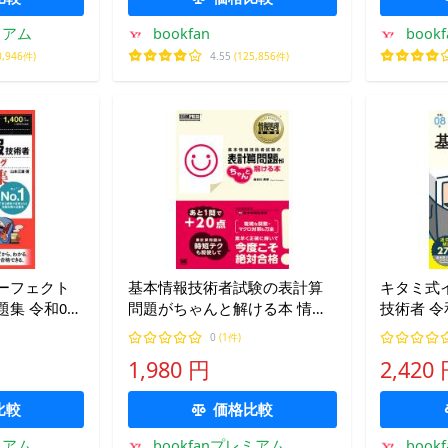
ミアム
bookfan
boo
0,946件)
4.55
(125,856件)
ーフェクト
基本情報技術者試験の表計算
キタミ式
集 令和08
問題がちゃんと解ける本 情報
技術者 令
処理技術者試験学習書/長谷川
じ
0
(1件)
美幸
1,980 円
2,420
比較
価格比較
ミアム
bookfanプレミアム
boo