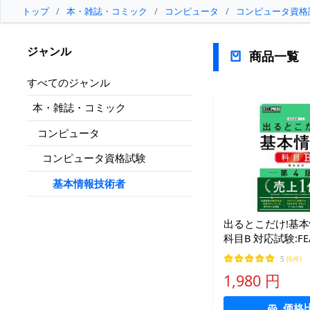
トップ
/
本・雑誌・コミック
/
コンピュータ
/
コンピュータ資格
ジャンル
商品一覧
すべてのジャンル
本・雑誌・コミック
コンピュータ
コンピュータ資格試験
基本情報技術者
出るとこだけ!基
科目B 対応試験:F
5
(6件)
1,980 円
価格