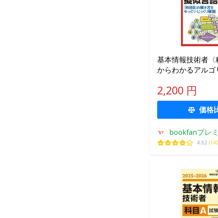
基本情報技術者〈
からわかるアルゴ
似言語 オールカラ
2,200 円
テールコンピュー
価格
bookfanプレ
4.62
(14