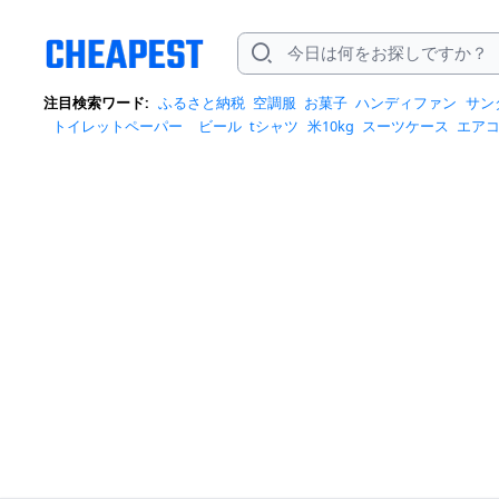
注目検索ワード:
ふるさと納税
空調服
お菓子
ハンディファン
サン
トイレットペーパー
ビール
tシャツ
米10kg
スーツケース
エア
クイーズ
スニーカー
テレビ
お米 5kg
ポータブル電源
シャンプー