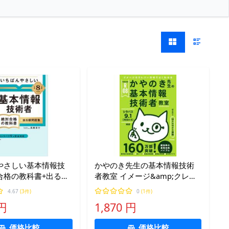
やさしい基本情報技
かやのき先生の基本情報技術
合格の教科書+出る順
者教室 イメージ&amp;クレバ
和8年度/高橋京介
ー方式でよくわかる 令和08年/
4.67
(3件)
0
(1件)
栢木厚
 円
1,870 円
価格比較
価格比較