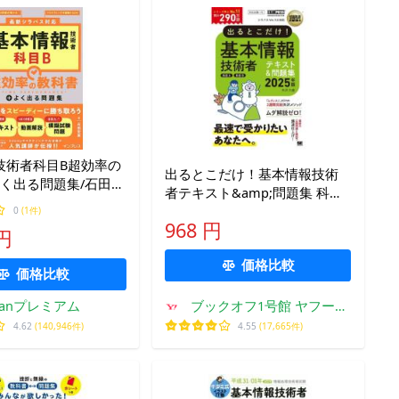
技術者科目B超効率の
出るとこだけ！基本情報技術
よく出る問題集/石田宏
者テキスト&amp;問題集 科目A
科目B(2025年版) 情報処理技術
0
(1件)
968 円
者試験学習
 円
価格比較
価格比較
kfanプレミアム
ブックオフ1号館 ヤフーシ
ョッピング店
4.62
(140,946件)
4.55
(17,665件)