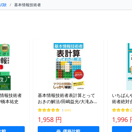
試験
/
基本情報技術者
本情報技術者
基本情報技術者表計算とって
いちばん
E/橋本祐史
おきの解法/田嶋益光/大滝みや
術者絶対
子
問題集 令
5
(6件)
1,958 円
1,996
比較
価格比較