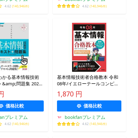
4.62
(140,946件)
4.62
(140,946件)
わかる基本情報技術
基本情報技術者合格教本 令和
amp;問題集 2026
08年/イエローテールコンピュ
AC情報処理講座
ータ
 円
1,870 円
価格比較
価格比較
kfanプレミアム
bookfanプレミアム
4.62
(140,946件)
4.62
(140,946件)