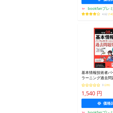
bookfanプレ
4.62
(14
基本情報技術者パ
ラーニング過去問題
年/山本三雄
0
(2件)
1,540 円
価格
bookfanプレ