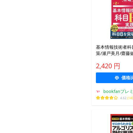
基本情報技術者科
策/瀬戸美月/齋藤
2,420 円
価格
bookfanプレ
4.62
(14