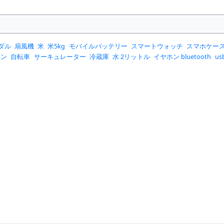
ダル
扇風機
米
米5kg
モバイルバッテリー
スマートウォッチ
スマホケー
コン
自転車
サーキュレーター
冷蔵庫
水 2リットル
イヤホン bluetooth
u