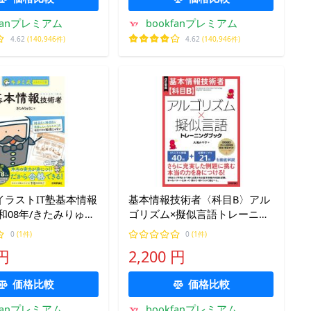
kfanプレミアム
bookfanプレミアム
4.62
(140,946件)
4.62
(140,946件)
イラストIT塾基本情報
基本情報技術者〈科目B〉アル
和08年/きたみりゅう
ゴリズム×擬似言語トレーニン
グブック/大滝みや子
0
(1件)
0
(1件)
 円
2,200 円
価格比較
価格比較
kfanプレミアム
bookfanプレミアム