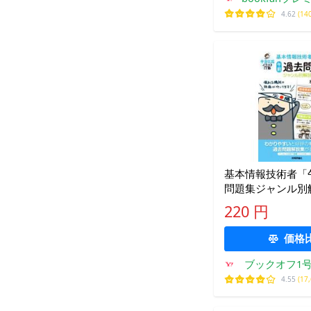
4.62
(14
基本情報技術者「
問題集ジャンル別解
問 キタミ式イラス
220 円
みりゅうじ(
価格
ブックオフ1号
ョッピ
4.55
(17