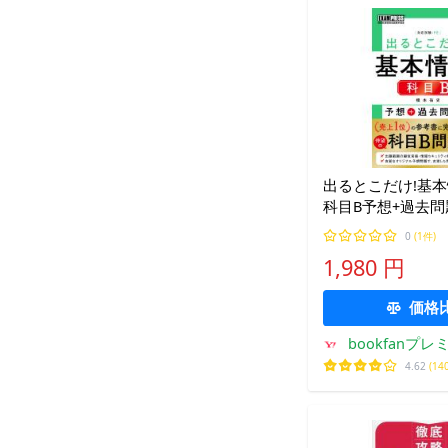
出るとこだけ!基
科目B予想+過去問
験:FE/橋本祐史
0
(1件)
1,980 円
価格
bookfanプレ
4.62
(14