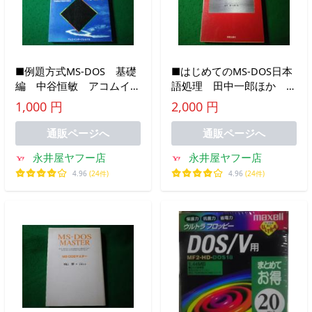
■例題方式MS-DOS 基礎
■はじめてのMS-DOS日本
編 中谷恒敏 アコムイン
語処理 田中一郎ほか 新
ターナショナル
星出版社
1,000 円
2,000 円
■FASD2026032416■
■FASD2026032412■
通販ページへ
通販ページへ
永井屋ヤフー店
永井屋ヤフー店
4.96
(24件)
4.96
(24件)