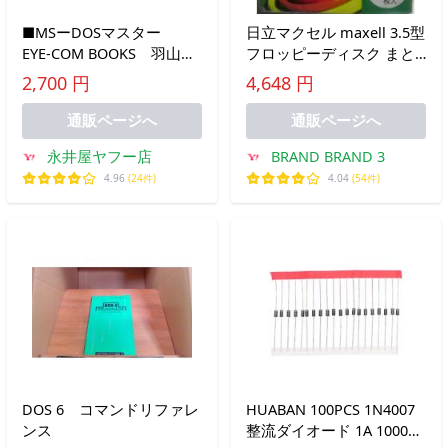
■MSーDOSマスター
日立マクセル maxell 3.5型
EYE-COM BOOKS 羽山
フロッピーディスク まと
博 アスキー
めてお得 20枚 2HD
2,700 円
4,648 円
■FASD2026042123■
Windowsですぐ使える
MS-DOSフォーマット済
通販ページへ
通販ページへ
MF2-
永井屋ヤフー店
BRAND BRAND 3
4.96
(24件)
4.04
(54件)
DOS 6 コマンドリファレ
HUABAN 100PCS 1N4007
ンス
整流ダイオード 1A 1000V