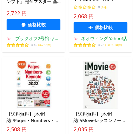
ンプト」完全マスター 基
動画編集入門 (Imasugu
本から実践、バッチファイ
0
(1件)
Tsukaeru Kantan Series)/
2,722 円
ルまでさまざまなシーンで
2,068 円
山本浩司/著
便利に使え、定
価格比較
価格比較
ブックオフ2号館 ヤフ
ネオウィング Yahoo!店
ーショッピング店
4.49
(4,285件)
4.28
(109,010件)
【送料無料】[本/雑
【送料無料】[本/雑
誌]/Pages・Numbers・
誌]/iMovieレッスンノート
Keynoteマスターブック
for Mac/iPad/iPhone/阿部
2,508 円
2,035 円
2022 (MacFan)/東弘子/著
信行/著