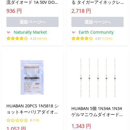
流ダイオード 1A 50V DO-
る タイガーアイネックレ
41 (DO-204AL) Axial 4001
ス 45cm
936 円
2,718 円
1 Amp 50 Vol
通販ページへ
通販ページへ
Naturally Market
Earth Community
4.23
(431件)
4.87
(112件)
HUABAN 20PCS 1N5818 シ
HUABAN 5個 1N34A 1N34
ョットキーバリアダイオー
ゲルマニウムダイオード
ド 1A 30V DO-41 (DO-
DO-7
0
(1件)
204AL) Axial 5818 1 Amp
1,343 円
1,052 円