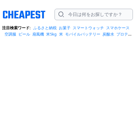
注目検索ワード:
ふるさと納税
お菓子
スマートウォッチ
スマホケース
空調服
ビール
扇風機
米5kg
米
モバイルバッテリー
炭酸水
プロテイ
ン
ハンディファン
tシャツ
日傘
米10kg
水
トートバッグ
テレビ
しじ
みの恵み
トイレットペーパー
サンダル
ワンピース
クーラーボックス
スーツケース
リュック
クロックス
安全靴
ショルダーバッグ
スニーカ
ー
ニューバランス
コーヒー
スクイーズ
エアコン
イヤホン
bluetooth
ポータブル電源
水 2リットル
iphone17 ケース
スポットクー
ラー