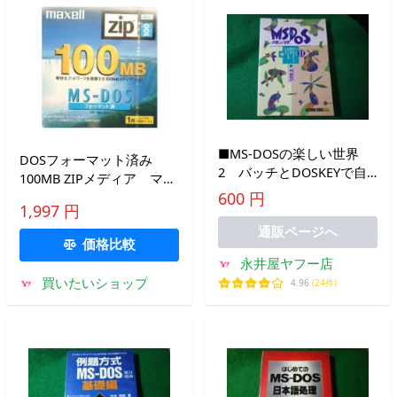
■MS‐DOSの楽しい世界
DOSフォーマット済み
2 バッチとDOSKEYで自
100MB ZIPメディア マク
分流MS‐DOSにする編 林
セル ZIP-100.DOS
600 円
晴比古 ソフトバンククリ
1,997 円
エイティブ
通販ページへ
価格比較
■FASD2026071308■
永井屋ヤフー店
買いたいショップ
4.96
(24件)