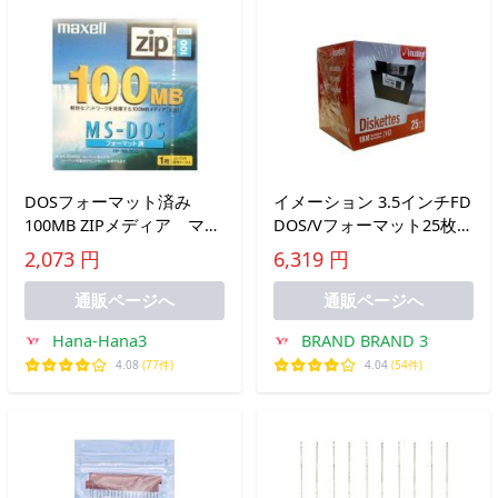
DOSフォーマット済み
イメーション 3.5インチFD
100MB ZIPメディア マク
DOS/Vフォーマット25枚入
セル ZIP-100.DOS
紙箱×1 US仕様品 MF2HD-
2,073 円
6,319 円
WIN-25KS
通販ページへ
通販ページへ
Hana-Hana3
BRAND BRAND 3
4.08
(77件)
4.04
(54件)