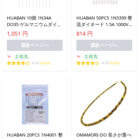
HUABAN 10個 1N34A
HUABAN 50PCS 1N5399 整
DO35 ゲルマニウムダイオ
流ダイオード 1.5A 1000V
ード
DO-15 (DO-204AC) Axial
1,051 円
814 円
5399 1.5 Amp
通販ページへ
通販ページへ
土佐丸
土佐丸
4.19
(629件)
4.19
(629件)
HUABAN 20PCS 1N4001 整
OMAMORI-DO 長さが選べ