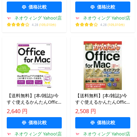
価格比較
価格比較
ネオウィング Yahoo!店
ネオウィング Yahoo!店
4.28
(109,010件)
4.28
(109,010件)
【送料無料】[本/雑誌]/今
【送料無料】[本/雑誌]/今
すぐ使えるかんたんOffice
すぐ使えるかんたんOffice
for Mac (Imasugu
for Mac完全(コンプリート)
2,640 円
2,508 円
Tsukaeru K
ガイドブック 困った
価格比較
価格比較
ネオウィング Yahoo!店
ネオウィング Yahoo!店