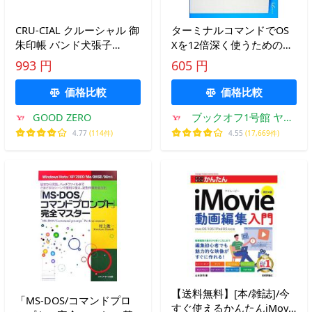
CRU-CIAL クルーシャル 御
ターミナルコマンドでOS
朱印帳 バンド犬張子
Xを12倍深く使うための本
H200062DO
ターミナル.appを起動すれ
993 円
605 円
ば見えてくる、そこはU
価格比較
価格比較
GOOD ZERO
ブックオフ1号館 ヤフ
ーショッピング店
4.77
(114件)
4.55
(17,669件)
【送料無料】[本/雑誌]/今
「MS-DOS/コマンドプロ
すぐ使えるかんたんiMovie