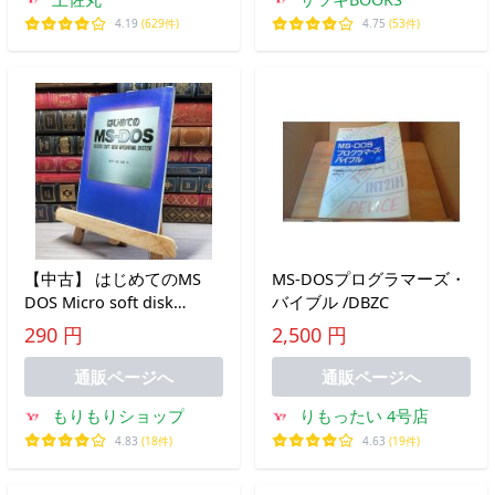
4.19
(629件)
4.75
(53件)
【中古】 はじめてのMS
MS-DOSプログラマーズ・
DOS Micro soft disk
バイブル /DBZC
operating system 003617
290 円
2,500 円
通販ページへ
通販ページへ
もりもりショップ
りもったい 4号店
4.83
(18件)
4.63
(19件)