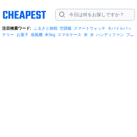
注目検索ワード:
ふるさと納税
空調服
スマートウォッチ
モバイルバッ
テリー
お菓子
扇風機
米5kg
スマホケース
米
水
ハンディファン
プロ
テイン
サーキュレーター
tシャツ
ビール
エアコン
サンダル
日傘
米
10kg
ノートパソコン
炭酸水
スーツケース
ショルダーバッグ
リュッ
ク
ワンピース
トイレットペーパー
スニーカー
テレビ
ネッククーラー
カラコン
クーラーボックス
サンシェード
イヤホン
自転車
スポットク
ーラー
トートバッグ
ポータブル電源
冷蔵庫
アイス