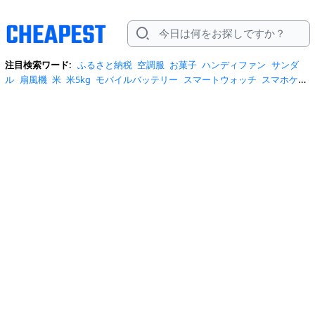
注目検索ワード:
ふるさと納税
空調服
お菓子
ハンディファン
サンダ
ル
扇風機
米
米5kg
モバイルバッテリー
スマートウォッチ
スマホケー
ス
水
クーラーボックス
炭酸水
日傘
スポットクーラー
プロテイン
ト
イレットペーパー
ビール
tシャツ
米10kg
スーツケース
エアコン
自
転車
サーキュレーター
冷蔵庫
水 2リットル
イヤホン bluetooth
usbメ
モリ
ショルダーバッグ
掃除機
カラコン
サンダル レディース
スクイー
ズ
スニーカー
テレビ
お米 5kg
ポータブル電源
シャンプー