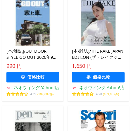
[本/雑誌]/OUTDOOR
[本/雑誌]/THE RAKE JAPAN
STYLE GO OUT 2026年9月
EDITION (ザ・レイクジャ
号/三栄(雑誌)
パンエディション) 2026年
990 円
1,650 円
9月号 【表紙】 MEGUMI/
竹橋書店(雑誌)
価格比較
価格比較
ネオウィング Yahoo!店
ネオウィング Yahoo!店
4.28
(109,007件)
4.28
(109,007件)