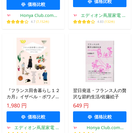
価格比較
価格比較
Honya Club.com
エディオン蔦屋家電 ヤ
Yahoo!店
フー店
4.7
(7,152件)
4.83
(132件)
『フランス田舎暮らし１２
翌日発送・フランス人の贅
カ月』イザベル・ボワノ
沢な節約生活/佐藤絵子
トリコロル・パリ（パイイ
1,980 円
649 円
ンターナショナル）
価格比較
価格比較
エディオン蔦屋家電 ヤ
Honya Club.com