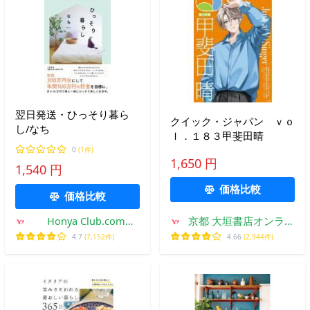
翌日発送・ひっそり暮ら
クイック・ジャパン ｖｏ
し/なち
ｌ．１８３甲斐田晴
0
(1件)
1,650 円
1,540 円
価格比較
価格比較
Honya Club.com
京都 大垣書店オンライ
Yahoo!店
ン
4.7
(7,152件)
4.66
(2,944件)