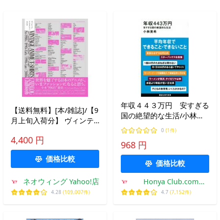
年収４４３万円 安すぎる
【送料無料】[本/雑誌]/【9
国の絶望的な生活/小林美
月上旬入荷分】 ヴィンテ
希
ージ アニメTシャツ カタ
0
(1件)
4,400 円
ログ/Chillweeb(単行本・ム
968 円
ック)
価格比較
価格比較
ネオウィング Yahoo!店
Honya Club.com
Yahoo!店
4.28
(109,007件)
4.7
(7,152件)