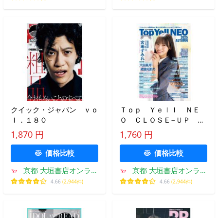
クイック・ジャパン ｖｏ
Ｔｏｐ Ｙｅｌｌ ＮＥ
ｌ．１８０
Ｏ ＣＬＯＳＥ−ＵＰ Ｎ
ＥＸＴ ＢＲＥＡＫ ＩＤ
1,870 円
1,760 円
ＯＬ ２０２５ＡＵＴＵＭ
Ｎ
価格比較
価格比較
京都 大垣書店オンライ
京都 大垣書店オンライ
ン
ン
4.66
(2,944件)
4.66
(2,944件)