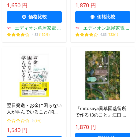
ＫＡＷＡ）
1,650 円
1,870 円
価格比較
価格比較
エディオン蔦屋家電 ヤ
エディオン蔦屋家電 ヤ
フー店
フー店
4.83
(132件)
4.83
(132件)
翌日発送・お金に困らない
『mitosaya薬草園蒸留所
人が学んでいること/岡崎
で作る13のこと』江口 宏
かつひろ
志 山本 祐布子
0
(1件)
1,870 円
（KADOKAWA）
1,540 円