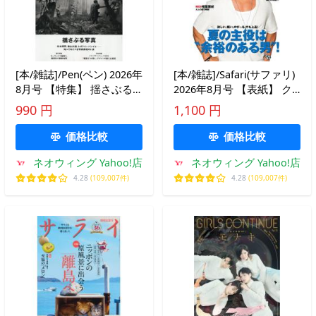
[本/雑誌]/Pen(ペン) 2026年
[本/雑誌]/Safari(サファリ)
8月号 【特集】 揺さぶる
2026年8月号 【表紙】 ク
写真/CEメディアハ(雑誌)
リス・ヘムズワース/マガ
990 円
1,100 円
ジンハウス(雑誌)
価格比較
価格比較
ネオウィング Yahoo!店
ネオウィング Yahoo!店
4.28
(109,007件)
4.28
(109,007件)