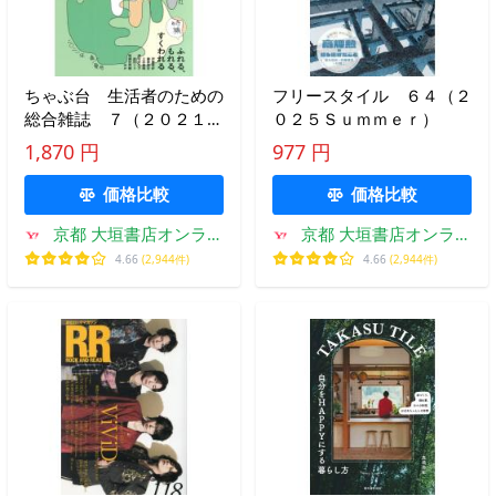
ちゃぶ台 生活者のための
フリースタイル ６４（２
総合雑誌 ７（２０２１年
０２５Ｓｕｍｍｅｒ）
春／夏号）
1,870 円
977 円
価格比較
価格比較
京都 大垣書店オンライ
京都 大垣書店オンライ
ン
ン
4.66
(2,944件)
4.66
(2,944件)