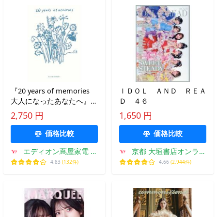
『20 years of memories
ＩＤＯＬ ＡＮＤ ＲＥＡ
大人になったあなたへ』塩
Ｄ ４６
川 いづみ【イラスト】
2,750 円
1,650 円
（グラフィック社）
価格比較
価格比較
エディオン蔦屋家電 ヤ
京都 大垣書店オンライ
フー店
ン
4.83
(132件)
4.66
(2,944件)