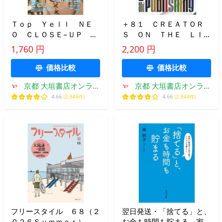
Ｔｏｐ Ｙｅｌｌ ＮＥ
＋８１ ＣＲＥＡＴＯＲ
Ｏ ＣＬＯＳＥ−ＵＰ Ｎ
Ｓ ＯＮ ＴＨＥ ＬＩＮ
ＥＸＴ ＢＲＥＡＫ ＩＤ
Ｅ： ＶＯＬ．９６（２０
1,760 円
2,200 円
ＯＬ ２０２５ＳＰＲＩＮ
２６ＷＩＮＴＥＲ）
Ｇ
価格比較
価格比較
京都 大垣書店オンライ
京都 大垣書店オンライ
ン
ン
4.66
(2,944件)
4.66
(2,944件)
フリースタイル ６８（２
翌日発送・「捨てる」と、
０２６Ｓｕｍｍｅｒ）
お金も時間も貯まる 家事