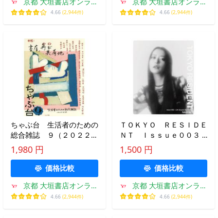
京都 大垣書店オンライ
京都 大垣書店オンライ
ン
ン
4.66
(2,944件)
4.66
(2,944件)
ちゃぶ台 生活者のための
ＴＯＫＹＯ ＲＥＳＩＤＥ
総合雑誌 ９（２０２２年
ＮＴ Ｉｓｓｕｅ００３ /
春／夏号）
和田直希
1,980 円
1,500 円
価格比較
価格比較
京都 大垣書店オンライ
京都 大垣書店オンライ
ン
ン
4.66
(2,944件)
4.66
(2,944件)