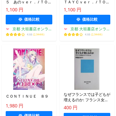
５ あのｖｅｒ． / ＴＯＫ
ＴＡＹＣｖｅｒ． / ＴＯＫ
ＹＯ ＲＥ
ＹＯ ＲＥ
1,100 円
1,100 円
価格比較
価格比較
京都 大垣書店オンライ
京都 大垣書店オンライ
ン
ン
4.66
(2,944件)
4.66
(2,944件)
なぜフランスでは子どもが
ＣＯＮＴＩＮＵＥ ８９
増えるのか: フランス女性
のライフスタイル 中島
1,980 円
400 円
さおり著(講談社現代新書)
価格比較