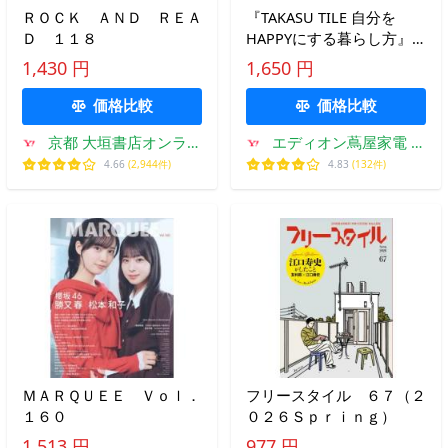
ＲＯＣＫ ＡＮＤ ＲＥＡ
『TAKASU TILE 自分を
Ｄ １１８
HAPPYにする暮らし方』
高須 亮佑（誠文堂新光
1,430 円
1,650 円
社）
価格比較
価格比較
京都 大垣書店オンライ
エディオン蔦屋家電 ヤ
ン
フー店
4.66
(2,944件)
4.83
(132件)
ＭＡＲＱＵＥＥ Ｖｏｌ．
フリースタイル ６７（２
１６０
０２６Ｓｐｒｉｎｇ）
1,513 円
977 円