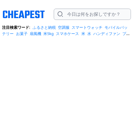
注目検索ワード:
ふるさと納税
空調服
スマートウォッチ
モバイルバッ
テリー
お菓子
扇風機
米5kg
スマホケース
米
水
ハンディファン
プロ
テイン
サーキュレーター
tシャツ
ビール
エアコン
サンダル
日傘
米
10kg
ノートパソコン
炭酸水
スーツケース
ショルダーバッグ
リュッ
ク
ワンピース
トイレットペーパー
スニーカー
テレビ
ネッククーラー
カラコン
クーラーボックス
サンシェード
イヤホン
自転車
スポットク
ーラー
トートバッグ
ポータブル電源
冷蔵庫
アイス