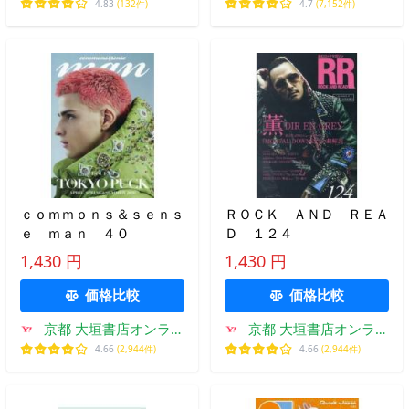
フー店
Yahoo!店
4.83
(132件)
4.7
(7,152件)
ｃｏｍｍｏｎｓ＆ｓｅｎｓ
ＲＯＣＫ ＡＮＤ ＲＥＡ
ｅ ｍａｎ ４０
Ｄ １２４
1,430 円
1,430 円
価格比較
価格比較
京都 大垣書店オンライ
京都 大垣書店オンライ
ン
ン
4.66
(2,944件)
4.66
(2,944件)