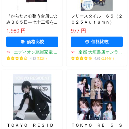
『からだと心整う台所ごよ
フリースタイル ６５（２
み３６５日―七十二候を味
０２５Ａｕｔｕｍｎ）
わう暮らしの知恵』仁平
1,980 円
977 円
里帆（エクスナレッジ）
価格比較
価格比較
エディオン蔦屋家電 ヤ
京都 大垣書店オンライ
フー店
ン
4.83
(132件)
4.66
(2,944件)
ＴＯＫＹＯ ＲＥＳＩＤ
ＴＯＫＹＯ ＲＥ ５ Ｓ