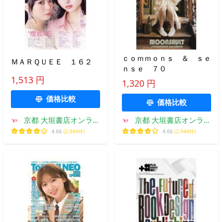
ｃｏｍｍｏｎｓ ＆ ｓｅ
ＭＡＲＱＵＥＥ １６２
ｎｓｅ ７０
1,513 円
1,320 円
価格比較
価格比較
京都 大垣書店オンライ
京都 大垣書店オンライ
ン
ン
4.66
(2,944件)
4.66
(2,944件)