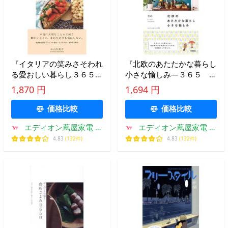
『イタリアの笑みさそわれ
『北欧のあたたかな暮らし
る愛おしい暮らし３６５
小さな愉しみ―３６５ Ｌ
日』中山 久美子（自由国
ＩＴＴＬＥ ＣＯＺＩＮＥ
1,870 円
1,694 円
民社）
ＳＳ』ｓｍｉｌｅ ｅｄｉ
ｔｏｒｓ【編】（Ｇａｋｋ
価格比較
価格比較
ｅｎ）
エディオン蔦屋家電 ヤ
エディオン蔦屋家電 ヤ
フー店
フー店
4.83
(132件)
4.83
(132件)