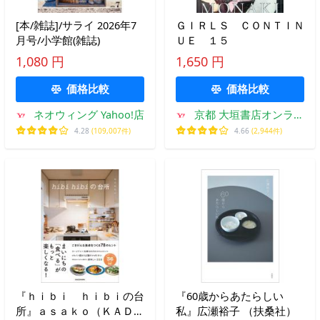
[本/雑誌]/サライ 2026年7
ＧＩＲＬＳ ＣＯＮＴＩＮ
月号/小学館(雑誌)
ＵＥ １５
1,080 円
1,650 円
価格比較
価格比較
ネオウィング Yahoo!店
京都 大垣書店オンライ
ン
4.28
(109,007件)
4.66
(2,944件)
『ｈｉｂｉ ｈｉｂｉの台
『60歳からあたらしい
所』ａｓａｋｏ（ＫＡＤＯ
私』広瀬裕子 （扶桑社）