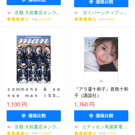
価格比較
京都 大垣書店オンライ
ダイバーシティブック
ン
スヤフー店
4.66
(2,944件)
4.91
(46件)
ｃｏｍｍｏｎｓ ＆ ｓｅ
『アラ還十和子』君島十和
ｎｓｅ ｍａｎ ＩＳＳＵ
子（講談社）
Ｅ３８（２０２５ＭＡＲＣ
1,100 円
1,760 円
Ｈ，ＳＰＲＩＮＧ ＆ Ｓ
ＵＭＭＥＲ）
価格比較
価格比較
京都 大垣書店オンライ
エディオン蔦屋家電 ヤ
ン
フー店
4.66
(2,944件)
4.83
(132件)