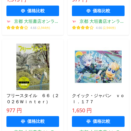
価格比較
価格比較
京都 大垣書店オンライ
京都 大垣書店オンライ
ン
ン
4.66
(2,944件)
4.66
(2,944件)
フリースタイル ６６（２
クイック・ジャパン ｖｏ
０２６Ｗｉｎｔｅｒ）
ｌ．１７７
977 円
1,650 円
価格比較
価格比較