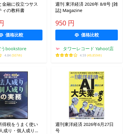
と金融に役立つサス
週刊 東洋経済 2026年 8/8号 [雑
ティの教科書
誌] Magazine
 円
950 円
価格比較
価格比較
bookstore
タワーレコード Yahoo!店
4.84
(507件)
4.59
(49,859件)
所得税をうまく使い
週刊東洋経済 2026年6月27日
法人成り・個人成りの
号