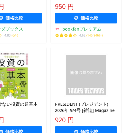
 円
950 円
価格比較
価格比較
ンダブックス
bookfanプレミアム
4.83
(6件)
4.62
(140,946件)
けない投資の超基本
PRESIDENT (プレジデント)
2026年 9/4号 [雑誌] Magazine
 円
920 円
価格比較
価格比較