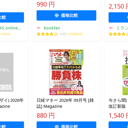
実務
990 円
2,150
価格比較
比較
S online
bookfan
ミラ
o!店
0,106件)
4.55
(125,856件)
ザイ) 2026年
日経マネー 2026年 09月号 [雑
今さら聞
zine
誌] Magazine
改訂新版
880 円
1,540
比較
価格比較