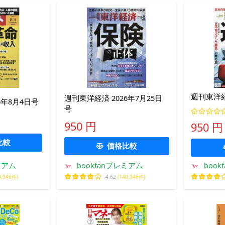
週刊東洋経
週刊東洋経済 2026年7月25日
6年8月4日号
号
950 円
950 円
比較
価格比較
ミアム
bookfanプレミアム
boo
0,946件)
4.62
(140,946件)