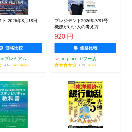
ト 2026年8月18日
プレジデント2026年7/31号
機嫌がいい人の考え方
920 円
価格比較
価格比較
kfanプレミアム
in place ヤフー店
4.62
(140,946件)
4.79
(341件)