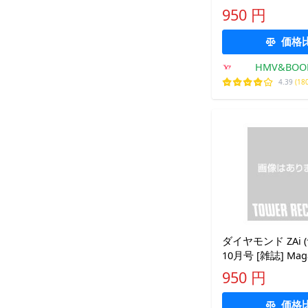
部 〔雑誌〕
950 円
価格
HMV&BOOK
Yaho
4.39
(18
ダイヤモンド ZAi (
10月号 [雑誌] Maga
950 円
価格