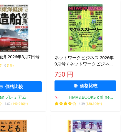
済 2026年3月7日号
ネットワークビジネス 2026年
9月号 / ネットワークビジネス
0
(1件)
編集部 〔雑誌〕
750 円
価格比較
価格比較
kfanプレミアム
HMV&BOOKS online
Yahoo!店
4.62
(140,946件)
4.39
(180,106件)