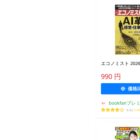
エコノミスト 202
990 円
価格
bookfanプレ
4.62
(14