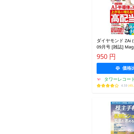
ダイヤモンド ZAi (
09月号 [雑誌] Maga
950 円
価格
タワーレコード 
4.59
(49