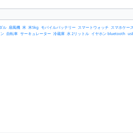
ダル
扇風機
米
米5kg
モバイルバッテリー
スマートウォッチ
スマホケー
コン
自転車
サーキュレーター
冷蔵庫
水 2リットル
イヤホン bluetooth
u