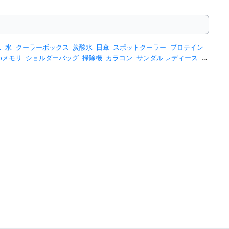
ス
水
クーラーボックス
炭酸水
日傘
スポットクーラー
プロテイン
sbメモリ
ショルダーバッグ
掃除機
カラコン
サンダル レディース
ス