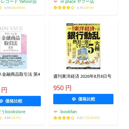
レコード Yahoo!店
in place ヤフー店
4.59
(49,859件)
4.79
(341件)
ス金融商品取引法 第4
週刊東洋経済 2026年8月8日号
950 円
0 円
価格比較
価格比較
bookstore
bookfan
4.84
(507件)
4.55
(125,856件)