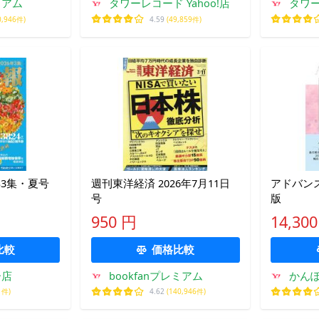
ミアム
タワーレコード Yahoo!店
タワー
0,946件)
4.59
(49,859件)
6年3集・夏号
週刊東洋経済 2026年7月11日
アドバン
号
版
950 円
14,30
比較
価格比較
ー店
bookfanプレミアム
かんぽう
1件)
4.62
(140,946件)