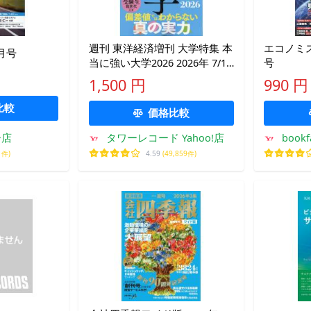
週刊 東洋経済増刊 大学特集 本
エコノミス
8月号
当に強い大学2026 2026年 7/1
号
号 [雑誌] Magazine
1,500 円
990 円
比較
価格比較
ー店
タワーレコード Yahoo!店
boo
1件)
4.59
(49,859件)