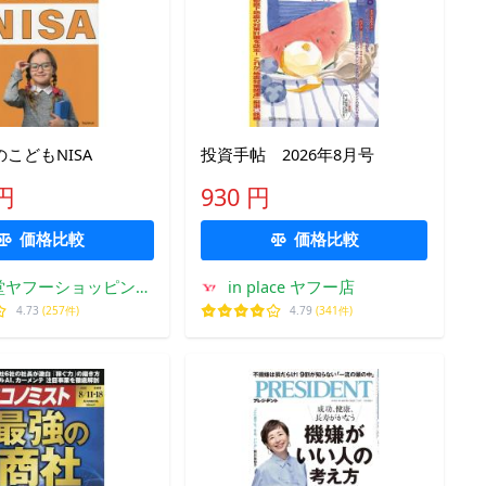
こどもNISA
投資手帖 2026年8月号
 円
930 円
価格比較
価格比較
堂ヤフーショッピング
in place ヤフー店
店
4.73
(257件)
4.79
(341件)