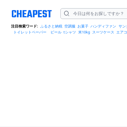
注目検索ワード:
ふるさと納税
空調服
お菓子
ハンディファン
サン
トイレットペーパー
ビール
tシャツ
米10kg
スーツケース
エア
クイーズ
スニーカー
テレビ
お米 5kg
ポータブル電源
シャンプー