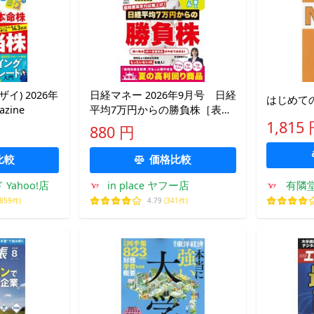
ザイ) 2026年
日経マネー 2026年9月号 日経
はじめての
zine
平均7万円からの勝負株［表紙]
福原 遥
1,815
880 円
比較
価格比較
Yahoo!店
in place ヤフー店
有隣
,859件)
4.79
(341件)