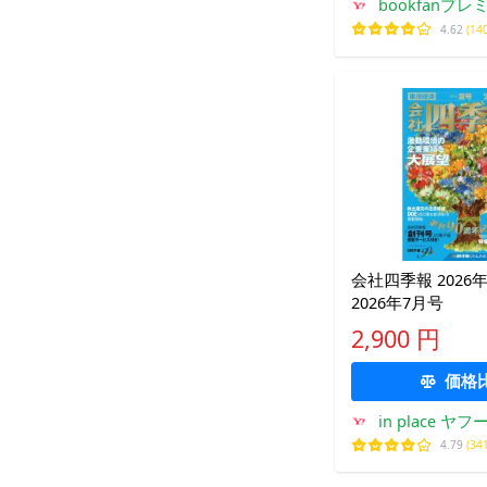
bookfanプレ
4.62
(14
会社四季報 202
2026年7月号
2,900 円
価格
in place ヤフ
4.79
(34