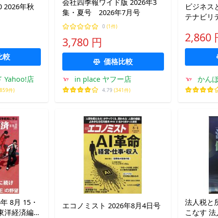
会社四季報ワイド版 2026年3
 2026年秋
ビジネス
集・夏号 2026年7月号
テナビリ
0
(1件)
2,860
3,780 円
比較
価格比較
Yahoo!店
in place ヤフー店
かんぽう
,859件)
4.79
(341件)
年 8月 15・
法人税と
エコノミスト 2026年8月4日号
刊東洋経済編集
こなす 